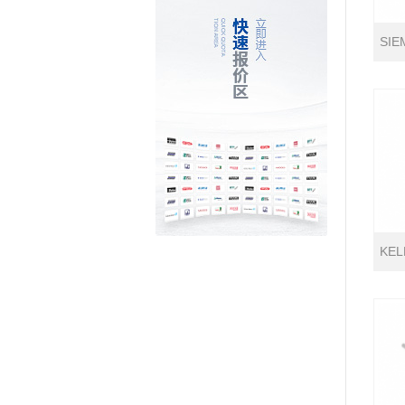
SI
KE