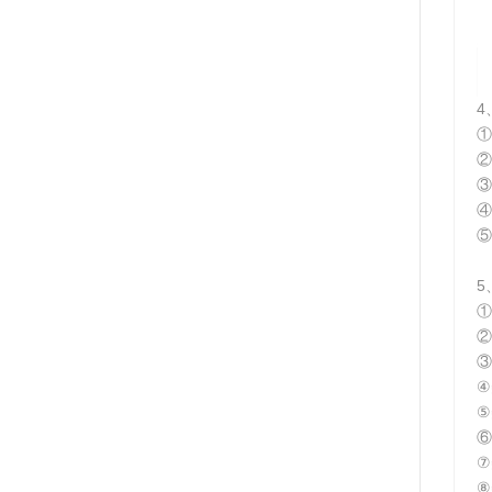
4
①
②
③
④
⑤
5
①
②
③
④
⑤
⑥
⑦
⑧