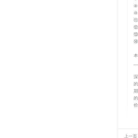
⑨
⑩
⑪
⑫
⑬
⑭
本
_
​
的
期
的
价
上一页