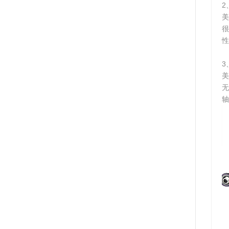
2
美
很
性
3
美
无
轴