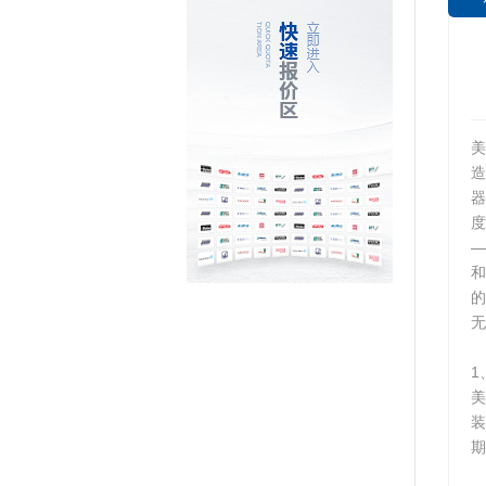
美
造
器
度
的
无
1
美
装
期