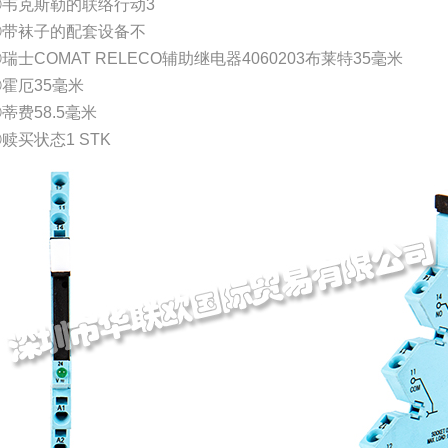
⑤韦克斯勒的联络行动3
⑥带袜子的配套设备不
瑞士COMAT RELECO辅助继电器4060203布莱特35毫米
霍厄35毫米
蒂费58.5毫米
赎买状态1 STK