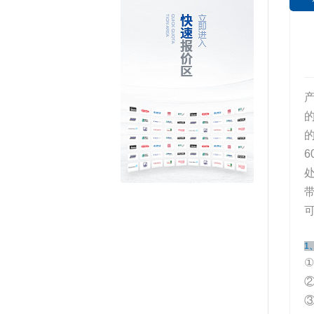
带
1
①
③