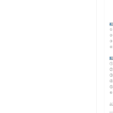
4
①
②
③
④
5
①
②
③
④
⑤
⑥
以
__