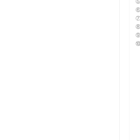
⑦
⑧
⑨
⑩