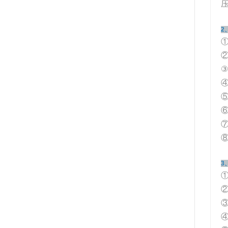
2
②
3
③