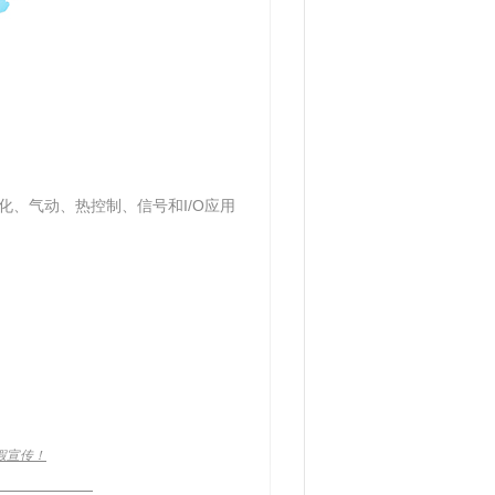
）
动化、气动、热控制、信号和I/O应用
假宣传！
____________