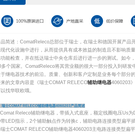
产品简述：ComatReleco总部位于瑞士，在瑞士和德国开展产
的现代化设施中进行，从而提供具有成本效益的制造且不影响质量
的功能检查，并在抵达瑞士中央仓库后进行进一步的测试。如今，Com
60多个国家。ComatReleco将其营业额的很大一部分投入到
处于继电器技术的前沿。质量、创新和客户定制是业务每个部分
来的文章内容是《瑞士COMAT RELECO
辅助继电器
406020
可以找华联欧哦。
、瑞士COMAT RELECO辅助继电器4060203产品简述
Comat Releco辅助继电器，带插入式底座，额定线圈电压Us为DC 1
②带LED指示，2个辅助触点作为转换c，辅助电路连接类型扁平
瑞士COMAT RELECO辅助继电器4060203主电路连接类