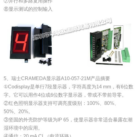
⑦并行和多路复用操作
⑧显示测试的控制输入
5、瑞士CRAMEDA显示器A10-057-21M产品摘要
①Codisplay是单行7段显示器，字符高度为14 mm，有6位数
字。它可以用作4位或6位数字显示器，带或不带前导零。
②红色照明显示器支持可调亮度级别：100%、80%、
50%、20%。
③坚固的外壳防护等级为IP 65，使显示器非常适合暴露在潮
湿环境中的应用。
④通信：20 mA CL（电流环路）。