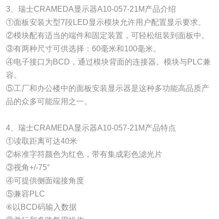
3、瑞士CRAMEDA显示器A10-057-21M产品介绍
①面板安装大型7段LED显示模块允许用户配置显示要求。
②模块配有适当的端件和固定装置，可轻松组装到面板中。
③有两种尺寸可供选择：60毫米和100毫米。
④电子接口为BCD，通过模块背面的连接器。模块与PLC兼
容。
⑤工厂和办公楼中的面板安装显示器是这种多功能高品质产
品的众多可能应用之一。
4、瑞士CRAMEDA显示器A10-057-21M产品特点
①读取距离可达40米
②标准字符颜色为红色，带有集成彩色滤光片
③视角+/-75°
④可提供侧面端接角度
⑤兼容PLC
⑥以BCD码输入数据