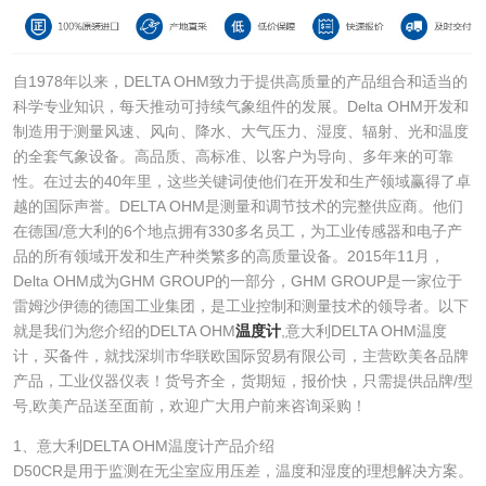
自1978年以来，DELTA OHM致力于提供高质量的产品组合和适当的
科学专业知识，每天推动可持续气象组件的发展。Delta OHM开发和
制造用于测量风速、风向、降水、大气压力、湿度、辐射、光和温度
的全套气象设备。高品质、高标准、以客户为导向、多年来的可靠
性。在过去的40年里，这些关键词使他们在开发和生产领域赢得了卓
越的国际声誉。DELTA OHM是测量和调节技术的完整供应商。他们
在德国/意大利的6个地点拥有330多名员工，为工业传感器和电子产
品的所有领域开发和生产种类繁多的高质量设备。2015年11月，
Delta OHM成为GHM GROUP的一部分，GHM GROUP是一家位于
雷姆沙伊德的德国工业集团，是工业控制和测量技术的领导者。以下
就是我们为您介绍的DELTA OHM
温度计
,意大利DELTA OHM温度
计，买备件，就找深圳市华联欧国际贸易有限公司，主营欧美各品牌
产品，工业仪器仪表！货号齐全，货期短，报价快，只需提供品牌/型
号,欧美产品送至面前，欢迎广大用户前来咨询采购！
1、意大利DELTA OHM温度计产品介绍
D50CR是用于监测在无尘室应用压差，温度和湿度的理想解决方案。