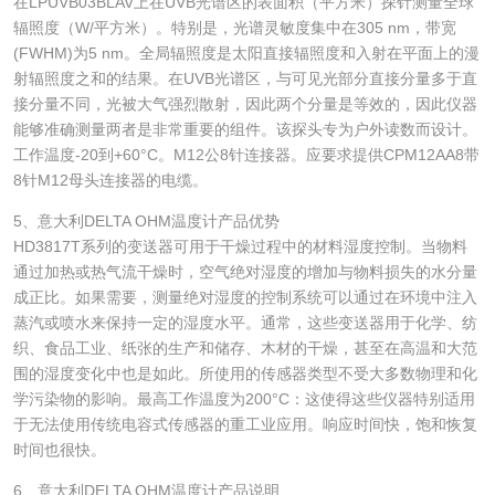
在LPUVB03BLAV上在UVB光谱区的表面积（平方米）探针测量全球
辐照度（W/平方米）。特别是，光谱灵敏度集中在305 nm，带宽
(FWHM)为5 nm。全局辐照度是太阳直接辐照度和入射在平面上的漫
射辐照度之和的结果。在UVB光谱区，与可见光部分直接分量多于直
接分量不同，光被大气强烈散射，因此两个分量是等效的，因此仪器
能够准确测量两者是非常重要的组件。该探头专为户外读数而设计。
工作温度-20到+60°C。M12公8针连接器。应要求提供CPM12AA8带
8针M12母头连接器的电缆。
5、意大利DELTA OHM温度计产品优势
HD3817T系列的变送器可用于干燥过程中的材料湿度控制。当物料
通过加热或热气流干燥时，空气绝对湿度的增加与物料损失的水分量
成正比。如果需要，测量绝对湿度的控制系统可以通过在环境中注入
蒸汽或喷水来保持一定的湿度水平。通常，这些变送器用于化学、纺
织、食品工业、纸张的生产和储存、木材的干燥，甚至在高温和大范
围的湿度变化中也是如此。所使用的传感器类型不受大多数物理和化
学污染物的影响。最高工作温度为200°C：这使得这些仪器特别适用
于无法使用传统电容式传感器的重工业应用。响应时间快，饱和恢复
时间也很快。
6、意大利DELTA OHM温度计产品说明