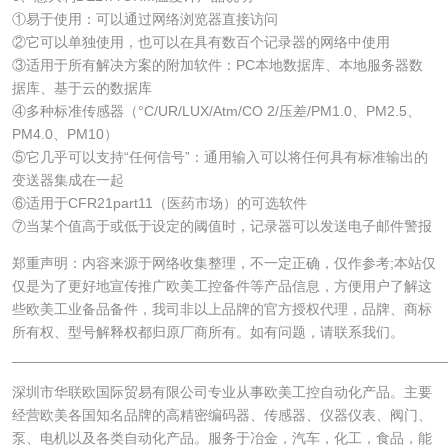
①易于使用：可以通过网络浏览器直接访问
②它可以单独使用，也可以在具有数百个记录器的网络中使用
③适用于所有解决方案的附加软件：PC本地数据库、本地服务器数
据库、基于云的数据库
④多种标准传感器（°C/UR/LUX/Atm/CO 2/压差/PM1.0、PM2.5、
PM4.0、PM10）
⑤它几乎可以支持“任何信号”：通用输入可以将任何具有标准输出的
变送器集成在一起
⑥适用于CFR21part11（医药市场）的可选软件
⑦当某个值高于或低于设定的阈值时，记录器可以发送电子邮件警报
郑重声明：内容来源于网络收集整理，不一定正确，仅作参考;本站仅
仅是为了更好地宣传推广欧美工控备件等产品信息，方便用户了解这
些欧美工业备品备件，我司非以上品牌的官方授权代理，品牌、商标
所有权、型号解释权都归原厂商所有。如有问题，请联系我们。
______________________________________________________
深圳市华联欧国际贸易有限公司专业从事欧美工控自动化产品。主要
经营欧美各国知名品牌的高精密编码器、传感器、仪器仪表、阀门、
泵、电机以及各类自动化产品。服务于冶金，汽车，化工，食品，能