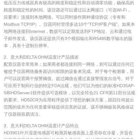
低压压力传感器具有较高的精度和稳定性和自动调零功能，确保高的
精度和稳定性的时间。该仪器还可以通过以太网接口（可选Wi-Fi，
应要求）连接到本地网络。可以同时操作两种通信协议（专有和
Modbus TCP/IP）。仪器同时管理多达10个“TCP/IP客户端”。如果本
地网络连接到Internet，数据可以定期发送到FTP地址、云和通过电
子邮件发送。该仪器还提供只有3个模拟输出和RS485数字输出的版
本，具有十进制分辨率。
2、意大利DELTA OHM温度计产品描述
配置仪器非常简单：如果两者都连接到同一网络，则可以通过任何已
被授予仪器网络服务器访问权限的设备来完成。对于每个检测量，用
户可以设置两个报警阈值。超过阈值会通过直接警报发出信号。对于
可应用于制药行业的特定FDA法规，他们可以为他们的标准HD35AP-
S和HDServer1软件提供可选模块，以完全符合21 CFR第11部分法规
的要求。HD50CR为应用程序提供了理想的解决方案，跟踪任何超出
范围的值并为任何质量审核提供完美的证据。该不锈钢嵌装风格保证
了仪器很容易清洁。
3、意大利DELTA OHM温度计产品特点
HD3901叶片湿度传感器可检测其敏感表面上是否存在冷凝，并旨在