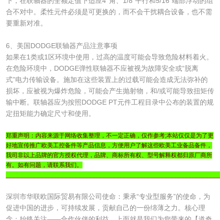
下，在联轴器的全额定值下适应4°角、1/8“平行和5/16”端部浮动的组
合不对中。柔性元件必须是可更换的，而不会干扰耦合设备，也不需
要重新对准。
6、美国DODGE联轴器产品注意事项
如果在1类或1区环境中使用，过高的温度可能会导致危险材料着火。
在危险环境中，DODGE弹性联轴器不应被视为故障安全或“脱离
式”电力传输设备。施加在这些装置上的过载可能会造成无法弥补的
损坏，应被视为爆炸危险，可能会产生抛射物，和/或可能导致扭矩传
输中断。联轴器应为按照DODGE PT元件工程目录中公布的装置的规
定扭矩能力确定尺寸和使用。
郑重声明：内容来源于网络收集整理，不一定正确，仅作参考;本站仅仅是为了更
好地宣传推广欧美工控备件等产品信息，方便用户了解这些欧美工业备品备件，
我司非以上品牌的官方授权代理，品牌、商标所有权、型号解释权都归原厂商所
有。如有问题，请联系我们。
______________________________________________________________
深圳市华联欧国际贸易有限公司使命：秉承“专业型服务”的使命，为
促进中国的进步，可持续发展，贡献自己的一份绵薄之力。核心理
念：始终关注——合作伙伴的利益。上面就是我们为您带来的【道奇