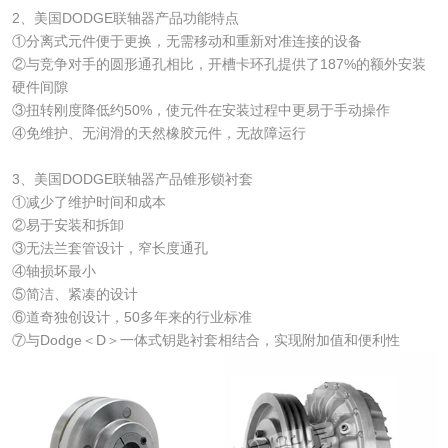
2、美国DODGE联轴器产品功能特点
①分离式元件便于更换，无需移动和重新对准连接的设备
②与竞争对手的圆形通孔相比，开槽卡环孔提供了187%的额外安装
硬件间隙
③扭转刚度降低约50%，使元件在安装过程中更易于手动操作
④免维护、无润滑的天然橡胶元件，无故障运行
3、美国DODGE联轴器产品锥形锁衬套
①减少了维护时间和成本
②易于安装和拆卸
③无法兰套管设计，窄长度通孔
④轴损坏最小
⑤简洁、紧凑的设计
⑥道奇独创设计，50多年来的行业标准
⑦与Dodge＜D＞一体式钥匙衬套相结合，实现附加值和便利性