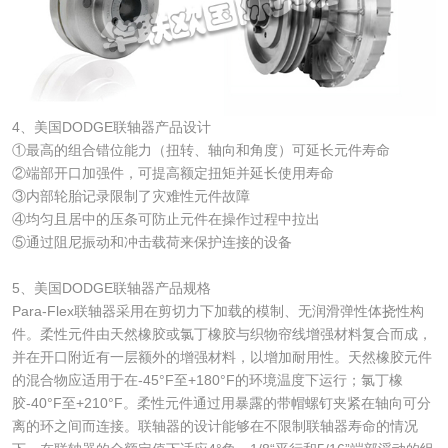
4、美国DODGE联轴器产品设计
①最高的组合错位能力（扭转、轴向和角度）可延长元件寿命
②端部开口加强件，可提高额定扭矩并延长使用寿命
③内部轮胎记录限制了灾难性元件故障
④均匀且居中的压条可防止元件在操作过程中拉出
⑤通过阻尼振动和冲击载荷来保护连接的设备
5、美国DODGE联轴器产品规格
Para-Flex联轴器采用在剪切力下加载的模制、无润滑弹性体挠性构
件。柔性元件由天然橡胶或氯丁橡胶与织物帘线增强材料复合而成，
并在开口附近有一层额外的增强材料，以增加耐用性。天然橡胶元件
的混合物应适用于在-45°F至+180°F的环境温度下运行；氯丁橡
胶-40°F至+210°F。柔性元件通过用暴露的带帽螺钉夹紧在轴向可分
离的环之间而连接。联轴器的设计能够在不限制联轴器寿命的情况