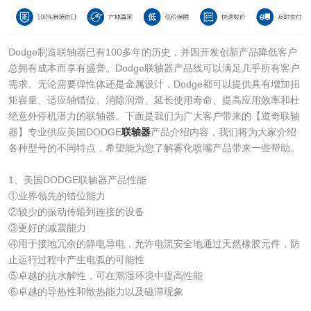
Dodge制造联轴器已有100多年的历史，并因开发创新产品降低客户
总拥有成本而享有盛誉。Dodge联轴器产品线可以满足几乎所有客户
需求。无论需要弹性体还是金属设计，Dodge都可以提供具有增加扭
矩容量、适应轴错位、消除润滑、延长使用寿命、提高应用效率和杜
绝意外停机潜力的联轴器。下面是我们为广大客户带来的【道奇联轴
器】专业供应美国DODGE
联轴器
产品介绍内容，我们将为大家介绍
各种型号的不同特点，希望能为您了解雾化喷嘴产品带来一些帮助。
1、美国DODGE联轴器产品性能
①业界领先的错位能力
②较少的振动传输到连接的设备
③更好的减震能力
④用于接地冗余的静电导电，允许电流安全地通过天然橡胶元件，防
止运行过程中产生电弧的可能性
⑤卓越的抗水解性，可在潮湿环境中提高性能
⑥卓越的导热性和散热能力以及磁滞现象