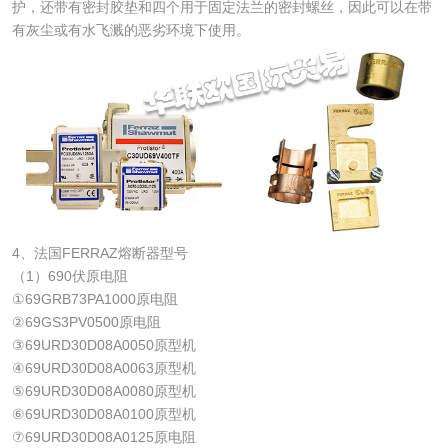
护，还带有密封胶垫和四个用于固定法兰的密封螺丝，因此可以在带
有灰尘或有水飞溅的恶劣环境下使用。
4、法国FERRAZ熔断器型号
（1）690伏原电阻
①69GRB73PA1000原电阻
②69GS3PV0500原电阻
③69URD30D08A0050原型机
④69URD30D08A0063原型机
⑤69URD30D08A0080原型机
⑥69URD30D08A0100原型机
⑦69URD30D08A0125原电阻