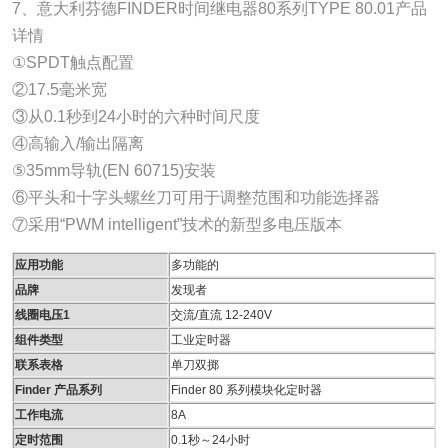
7、意大利芬德FINDER时间继电器80系列TYPE 80.01产品
详情
①SPDT触点配置
②17.5毫米宽
③从0.1秒到24小时的六种时间尺度
④高输入/输出隔离
⑤35mm导轨(EN 60715)安装
⑥平头和十字头螺丝刀可用于调整范围和功能选择器
⑦采用“PWM intelligent”技术的新型多电压版本
应用功能
多功能的
品牌
发现者
线圈电压1
交流/直流 12-240V
组件类型
工业定时器
联系表格
单刀双掷
Finder 产品系列
Finder 80 系列模块化定时器
工作电流
8A
定时范围
0.1秒～24小时