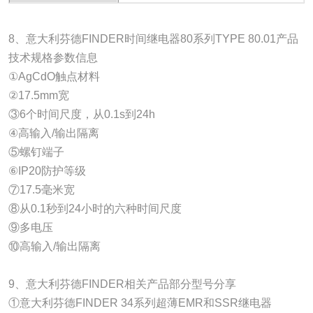
8、意大利芬德FINDER时间继电器80系列TYPE 80.01产品
技术规格参数信息
①AgCdO触点材料
②17.5mm宽
③6个时间尺度，从0.1s到24h
④高输入/输出隔离
⑤螺钉端子
⑥IP20防护等级
⑦17.5毫米宽
⑧从0.1秒到24小时的六种时间尺度
⑨多电压
⑩高输入/输出隔离
9、意大利芬德FINDER相关产品部分型号分享
①意大利芬德FINDER 34系列超薄EMR和SSR继电器