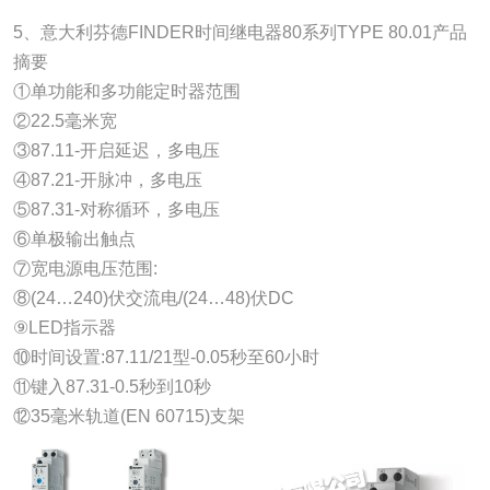
5、意大利芬德FINDER时间继电器80系列TYPE 80.01产品
摘要
①单功能和多功能定时器范围
②22.5毫米宽
③87.11-开启延迟，多电压
④87.21-开脉冲，多电压
⑤87.31-对称循环，多电压
⑥单极输出触点
⑦宽电源电压范围:
⑧(24…240)伏交流电/(24…48)伏DC
⑨LED指示器
⑩时间设置:87.11/21型-0.05秒至60小时
⑪键入87.31-0.5秒到10秒
⑫35毫米轨道(EN 60715)支架