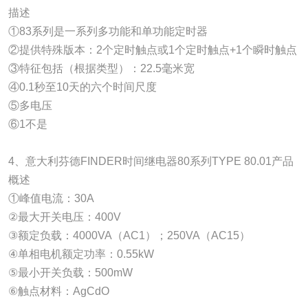
描述
①83系列是一系列多功能和单功能定时器
②提供特殊版本：2个定时触点或1个定时触点+1个瞬时触点
③特征包括（根据类型）：22.5毫米宽
④0.1秒至10天的六个时间尺度
⑤多电压
⑥1不是
4、意大利芬德FINDER时间继电器80系列TYPE 80.01产品
概述
①峰值电流：30A
②最大开关电压：400V
③额定负载：4000VA（AC1）；250VA（AC15）
④单相电机额定功率：0.55kW
⑤最小开关负载：500mW
⑥触点材料：AgCdO