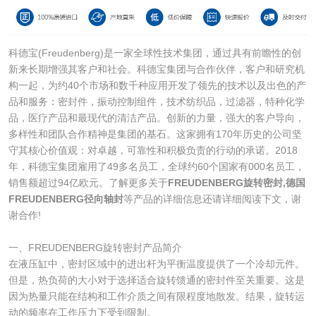
科德宝(Freudenberg)是一家全球性技术集团，通过具有前瞻性的创
新来长期增强其客户和社会。科德宝集团与合作伙伴，客户和研究机
构一起，为约40个市场和数千种应用开发了领先的技术以及出色的产
品和服务：密封件，振动控制组件，技术纺织品，过滤器，特种化学
品，医疗产品和最现代的清洁产品。创新的力量，强大的客户导向，
多样性和团队合作精神是集团的基石。这家拥有170年历史的公司坚
守其核心价值观：对卓越，可靠性和积极负责的行动的承诺。2018
年，科德宝集团雇用了49多名员工，全球约60个国家有000名员工，
销售额超过94亿欧元。了解更多关于
FREUDENBERG旋转密封,德国
FREUDENBERG径向轴封
等产品的详细信息还请详细阅读下文，谢
谢合作!
一、FREUDENBERG旋转密封产品简介
在液压缸中，密封区域中的进出杆为平衡温度提供了一个冷却元件。
但是，热负荷的大小对于选择适合旋转馈通的密封件至关重要。这是
因为热量只能在结构和工作介质之间有限程度地散发。结果，旋转运
动的频率在工作压力下受到限制。