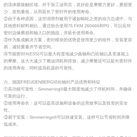
的流体膜接触区域。对于加工业而言，其好处是摩擦力更好，磨损更
少，发热量低，从而延长了密封件的使用寿命。
②由于各种原因，这些润滑剂被用于诸如蜗轮之类的动力总成中。与
其他密封材料相比，通过组合使用75 FKM 260466和PG，可以应对
密封边缘磨损和轴入口的挑战，并延长使用寿命。
③作为集成解决方案，密封模块的优势是使用更少的组件，安装更容
易，减轻重量并节省空间。
④节能密封®(ESS)可以最大程度地减少曲轴和凸轮轴以及变速箱上
的摩擦。这大大减少了燃油消耗和排放。减少摩擦还可以延长密封件
的使用寿命，同时提高机器的可靠性。
六、德国FREUDENBERG径向轴封产品优势和特征
①高功能可靠性：Simmerring®最大限度地减少了停机时间，并确保
可靠的运行。
②使用寿命长：这可以提高设施和设备的运营效率以及投资的安全
性。
③易于安装：Simmerrings®可以快速安装。这样可以节省时间并降
低成本。