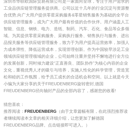
深圳市华联欧国际贸易有限公司是一家面向全球，专注于用户需求的
工业品供应链管理服务提供商。公司以近十几年的行业沉淀与资源整
合优势,向广大用户提供零星采购服务&零星销售服务为基础的全平台
供应链管理服务，成为广大用户最有价值的合作伙伴。用户涵盖人工
智能、信息、钢铁、电力、造纸、制药、汽车、石化、食品等众多领
域。为其提供零星采购服务、采购执行服务、销售执行与服务、进出
品报关服务等供应链管理服务，致力于为用户提高运营效率，加强人
力成本弹性、降低运营成本，实现管理创新。作为中国较早涉足工业
领域供应链管理领域的企业，公司始终注重并坚持不懈地进行全方位
的发展创新，同时倾力建设“正直善良、团队协作”为核心内容的企业
文化，重视优秀人才的吸引与培养，实施人性化的科学管理，营造宽
松和睦的工作氛围，给予员工成长的合适机会和空间。以上就是今天
小编为大家分享的关于FREUDENBERG旋转密封,德国
FREUDENBERG径向轴封产品的全部内容了，感谢您的收看!
猜您喜欢：
推荐阅读：
FREUDENBERG
（由于文章篇幅有限，在此强烈推荐读
者继续阅读本文章的相关详细介绍，让您更加了解德国
FREUDENBERG品牌。点击链接即可进入。）