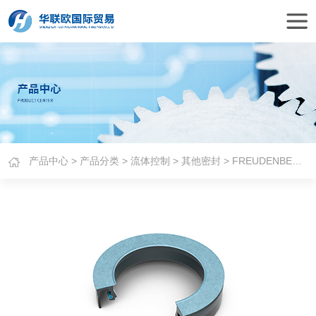
产品中心
>
产品分类
>
流体控制
>
其他密封
> FREUDENBERG旋转密封