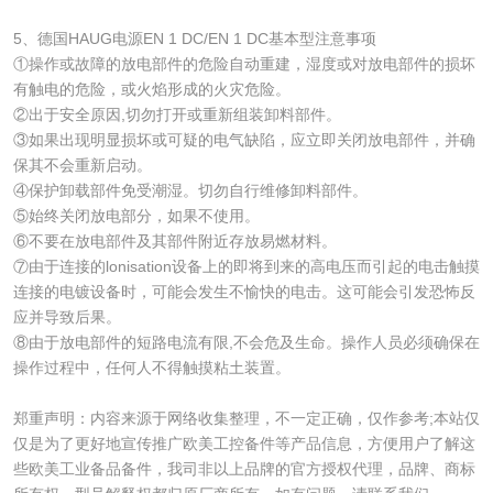
5、德国HAUG电源EN 1 DC/EN 1 DC基本型注意事项
①操作或故障的放电部件的危险自动重建，湿度或对放电部件的损坏
有触电的危险，或火焰形成的火灾危险。
②出于安全原因,切勿打开或重新组装卸料部件。
③如果出现明显损坏或可疑的电气缺陷，应立即关闭放电部件，并确
保其不会重新启动。
④保护卸载部件免受潮湿。切勿自行维修卸料部件。
⑤始终关闭放电部分，如果不使用。
⑥不要在放电部件及其部件附近存放易燃材料。
⑦由于连接的lonisation设备上的即将到来的高电压而引起的电击触摸
连接的电镀设备时，可能会发生不愉快的电击。这可能会引发恐怖反
应并导致后果。
⑧由于放电部件的短路电流有限,不会危及生命。操作人员必须确保在
操作过程中，任何人不得触摸粘土装置。
郑重声明：内容来源于网络收集整理，不一定正确，仅作参考;本站仅
仅是为了更好地宣传推广欧美工控备件等产品信息，方便用户了解这
些欧美工业备品备件，我司非以上品牌的官方授权代理，品牌、商标