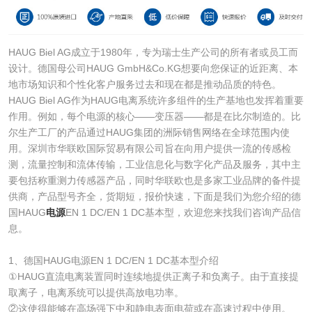
HAUG Biel AG成立于1980年，专为瑞士生产公司的所有者或员工而
设计。德国母公司HAUG GmbH&Co.KG想要向您保证的近距离、本
地市场知识和个性化客户服务过去和现在都是推动品质的特色。
HAUG Biel AG作为HAUG电离系统许多组件的生产基地也发挥着重要
作用。例如，每个电源的核心——变压器——都是在比尔制造的。比
尔生产工厂的产品通过HAUG集团的洲际销售网络在全球范围内使
用。深圳市华联欧国际贸易有限公司旨在向用户提供一流的传感检
测，流量控制和流体传输，工业信息化与数字化产品及服务，其中主
要包括称重测力传感器产品，同时华联欧也是多家工业品牌的备件提
供商，产品型号齐全，货期短，报价快速，下面是我们为您介绍的德
国HAUG
电源
EN 1 DC/EN 1 DC基本型，欢迎您来找我们咨询产品信
息。
1、德国HAUG电源EN 1 DC/EN 1 DC基本型介绍
①HAUG直流电离装置同时连续地提供正离子和负离子。由于直接提
取离子，电离系统可以提供高放电功率。
②这使得能够在高场强下中和静电表面电荷或在高速过程中使用。