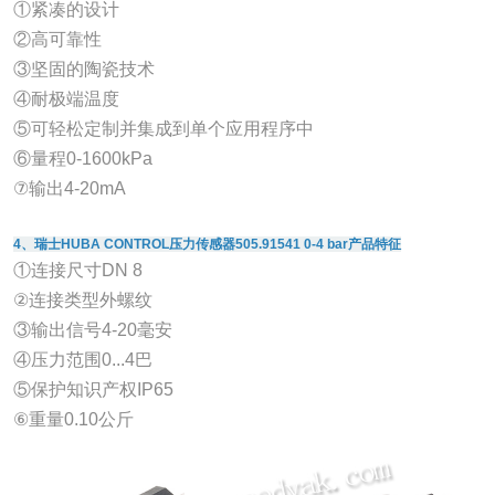
①紧凑的设计
②高可靠性
③坚固的陶瓷技术
④耐极端温度
⑤可轻松定制并集成到单个应用程序中
⑥量程0-1600kPa
⑦输出4-20mA
4、瑞士HUBA CONTROL压力传感器505.91541 0-4 bar产品特征
①连接尺寸DN 8
②连接类型外螺纹
③输出信号4-20毫安
④压力范围0...4巴
⑤保护知识产权IP65
⑥重量0.10公斤