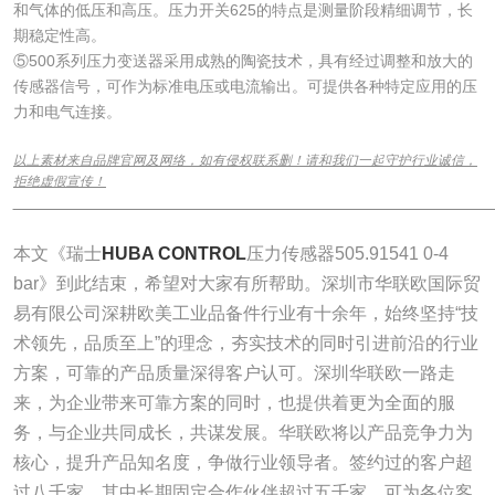
和气体的低压和高压。压力开关625的特点是测量阶段精细调节，长
期稳定性高。
⑤500系列压力变送器采用成熟的陶瓷技术，具有经过调整和放大的
传感器信号，可作为标准电压或电流输出。可提供各种特定应用的压
力和电气连接。
以上素材来自品牌官网及网络，如有侵权联系删！请和我们一起守护行业诚信，
拒绝虚假宣传！
______________________________________________________________
本文《瑞士
HUBA CONTROL
压力传感器505.91541 0-4
bar》到此结束，希望对大家有所帮助。深圳市华联欧国际贸
易有限公司深耕欧美工业品备件行业有十余年，始终坚持“技
术领先，品质至上”的理念，夯实技术的同时引进前沿的行业
方案，可靠的产品质量深得客户认可。深圳华联欧一路走
来，为企业带来可靠方案的同时，也提供着更为全面的服
务，与企业共同成长，共谋发展。华联欧将以产品竞争力为
核心，提升产品知名度，争做行业领导者。签约过的客户超
过八千家，其中长期固定合作伙伴超过五千家。可为各位客