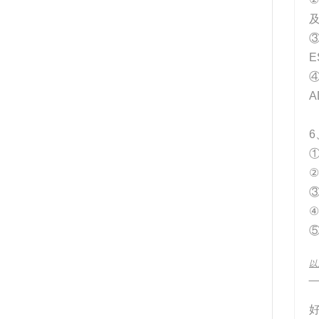
A
6
③
④
以
__
好