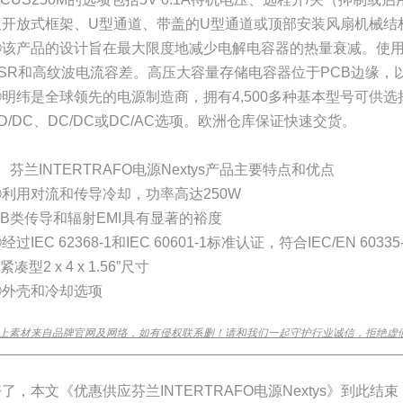
及开放式框架、U型通道、带盖的U型通道或顶部安装风扇机械结
③该产品的设计旨在最大限度地减少电解电容器的热量衰减。使
ESR和高纹波电流容差。高压大容量存储电容器位于PCB边缘，
④明纬是全球领先的电源制造商，拥有4,500多种基本型号可供
D/DC、DC/DC或DC/AC选项。欧洲仓库保证快速交货。
、芬兰INTERTRAFO电源Nextys产品主要特点和优点
①利用对流和传导冷却，功率高达250W
②B类传导和辐射EMI具有显著的裕度
经过IEC 62368-1和IEC 60601-1标准认证，符合IEC/EN 60335-1
紧凑型2 x 4 x 1.56”尺寸
⑤外壳和冷却选项
上素材来自品牌官网及网络，如有侵权联系删！请和我们一起守护行业诚信，拒绝虚
________________________________________________________________
了，本文《优惠供应芬兰INTERTRAFO电源Nextys》到此