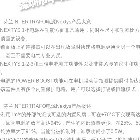
、芬兰INTERTRAFO电源Nextys产品大意
①NEXTYS 1相电源在功能方面非常通用，同时在尺寸和功率比
高质量的设备。
②前面板上的连接器可以在出现故障时快速将电源更换为另一个
险，甚至不需要电气专业人员。
③NEXTYS 1-2-3和三相电源就其功能性以及非常紧凑的尺寸
源。
④电源的POWER BOOST功能可在电机驱动等领域提供瞬时高达
⑤该器件具有多个内置保护电路。用户可以选择打嗝或恒流模式
、芬兰INTERTRAFO电源Nextys产品概述
①利用1m/s的外部气流或可选的内置风扇，可在+70°C下实现高
的，因为电源的效率高达94%，产生的内部热量更少。在25%、50
平均效率大于91%。当输出被抑制时，卸载功耗小于0.5W。
CUS250M的选项包括5V 0.1A待机电压、远程开/关（抑制或启用）