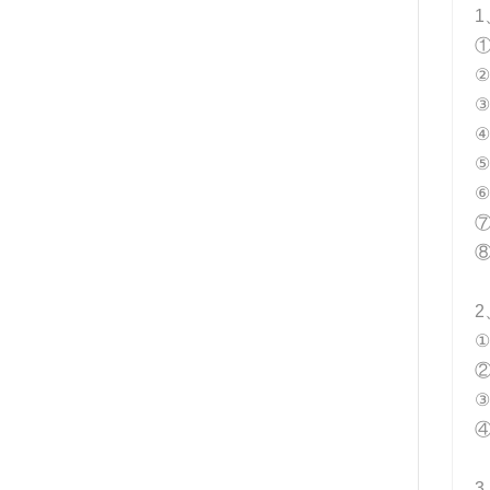
1
①
②
③
④
⑤
⑥
⑦
⑧
2
①
③
④
3