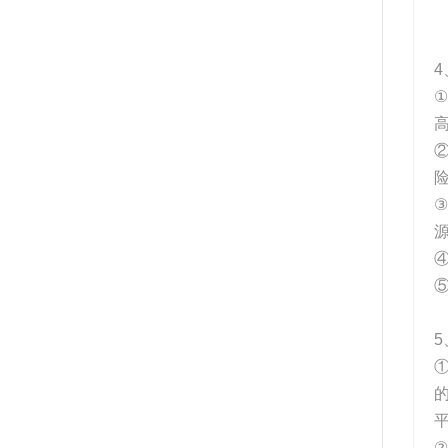
4
5
②