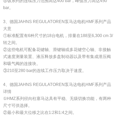
⑤该系列的连续压力范围高达400 bar，峰值压力高达450
bar。
3、德国JAHNS REGULATOREN泵马达电机HMF系列产品
大意
①标准配置有6种尺寸的18台电机，排量在188至6,300 cm 3/
转之间。
②这些电机可配备花键轴、滑键轴或多花键空心轴、非接触
式速度测量装置、液压释放多盘制动器以及带有集成泄压阀
和吸气阀的连接块。
③210至280 bar的连续工作压力取决于速度。
4、德国JAHNS REGULATOREN泵马达电机HMF系列产品
详情
①HMZ系列径向柱塞马达具有平稳、无级切换功能，有两种
尺寸可供选择。
②最小和最大位移之比在1:2和1:4之间。