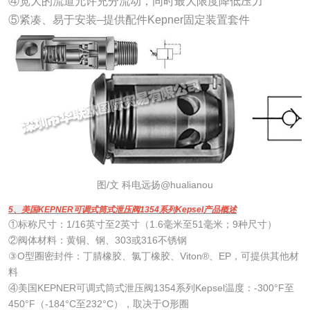
④宽大的流道允许充分流动，同时最大限度降低压力
⑤紧凑、易于安装–提供配件Kepner固定装置套件
图/文 科电远扬@hualianou
5、美国KEPNER可调式筒式泄压阀1354系列Kepsel产品概述
①标称尺寸：1/16英寸至2英寸（1.6毫米至51毫米；9种尺寸）
②阀体材料：黄铜、钢、303或316不锈钢
③O型圈密封件：丁腈橡胶、氯丁橡胶、Viton®、EP，可提供其他材
料
④美国KEPNER可调式筒式泄压阀1354系列Kepsel温度：-300°F至
450°F（-184°C至232°C），取决于O形圈