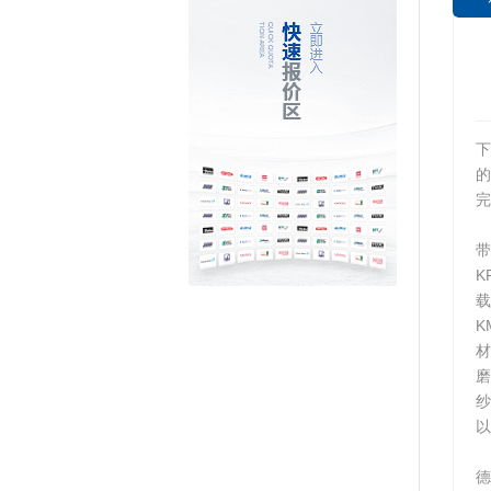
下
完
带
K
载
K
材
以
德