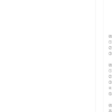
德
①
②
③
德
①
②
③
④
⑤
德
高