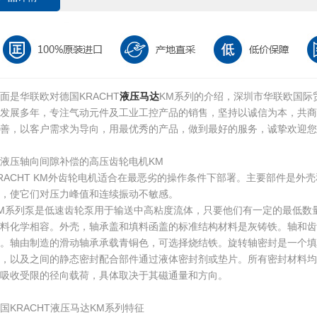
面是华联欧对德国KRACHT
液压马达
KM系列的介绍，深圳市华联欧国际
的发展多年，专注气动元件及工业工控产品的销售，坚持以诚信为本，共商
善，以客户需求为导向，用最优秀的产品，做到最好的服务，诚挚欢迎您
液压轴向间隙补偿的高压齿轮电机KM
RACHT KM外齿轮电机适合在最恶劣的操作条件下部署。主要部件是外
，使它们对压力峰值和连续振动不敏感。
M系列泵是低速齿轮泵用于输送中高粘度流体，只要他们有一定的最低数
料化学相容。外壳，轴承盖和填料函盖的标准结构材料是灰铸铁。轴和齿
磨。轴由制造的滑动轴承承载青铜色，可选择烧结铁。旋转轴密封是一个填
纱，以及之间的静态密封配合部件通过液体密封剂或垫片。所有密封材料均
吸收受限的径向载荷，具体取决于其磁通量和方向。
国KRACHT液压马达KM系列特征