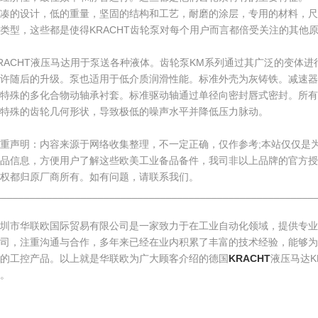
紧凑的设计，低的重量，坚固的结构和工艺，耐磨的涂层，专用的材料，尺
类型，这些都是使得KRACHT齿轮泵对每个用户而言都倍受关注的其他
RACHT液压马达用于泵送各种液体。齿轮泵KM系列通过其广泛的变体
允许随后的升级。泵也适用于低介质润滑性能。标准外壳为灰铸铁。减速器
在特殊的多化合物动轴承衬套。标准驱动轴通过单径向密封唇式密封。所有
特殊的齿轮几何形状，导致极低的噪声水平并降低压力脉动。
重声明：内容来源于网络收集整理，不一定正确，仅作参考;本站仅仅是
产品信息，方便用户了解这些欧美工业备品备件，我司非以上品牌的官方授
权都归原厂商所有。如有问题，请联系我们。
________________________________________________________
深圳市华联欧国际贸易有限公司是一家致力于在工业自动化领域，提供专业
公司，注重沟通与合作，多年来已经在业内积累了丰富的技术经验，能够为
的工控产品。以上就是华联欧为广大顾客介绍的德国
KRACHT
液压马达
。