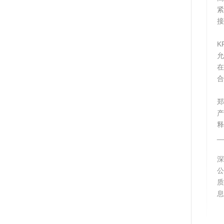
接
K
合
郑
释
_
质
息