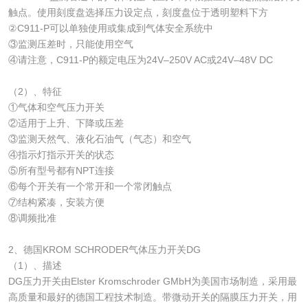
触点。使用刻度盘选择压力设定点，刻度盘位于透明塑料下方
②C911-P可以单独使用或集成到气体安全系统中
③监测压差时，只能使用空气
④请注意，C911-P的额定电压为24V–250V AC或24V–48V DC
（2）、特征
①气体和空气压力开关
②适用于上升、下降或压差
③监测天然气、液化石油气（气态）和空气
④指示灯指示开关的状态
⑤所有型号都有NPT连接
⑥每个开关有一个常开和一个常闭触点
⑦结构紧凑，安装方便
⑧调频批准
2、德国KROM SCHRODER气体压力开关DG
（1）、描述
DG压力开关由Elster Kromschroder GMbH为美国市场制造，采用最
高质量和最好的德国工程技术制造。带微动开关的隔膜压力开关，用