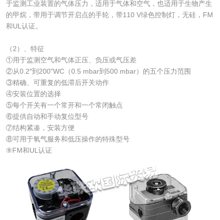
于监测工业装置的气体压力，适用于气体和空气，也适用于生物产生
的甲烷，带用于调节开启点的手轮，带110 V绿色控制灯，无硅，FM
和UL认证。
（2）、特征
①用于监测空气和气体正压、负压或气压差
②从0.2″到200"WC（0.5 mbar到500 mbar）的五个压力范围
③精确、可重复的低滞后开关动作
④安装位置的选择
⑤每个开关有一个常开和一个常闭触点
⑥提供自动和手动复位型号
⑦结构紧凑，安装方便
⑧可用于氧气服务和低压操作的特殊型号
⑨FM和UL认证