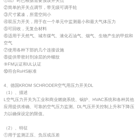
①出厂时已根据需要预设开关点
②简单的开关点调节，带无级可调手轮
③尺寸紧凑，所需空间小
④双压力开关，用于在一个单元中监测最小和最大气体压力
⑤可回收，无复合材料
⑥适用于天然气、城市煤气、液化石油气、烟气、生物产生的甲烷和
空气
⑦使用各种下部的几个连接设施
⑧提供带密封剂涂层的外螺纹
⑨FM认证和UL认证
⑩符合RoHS标准
4、德国KROM SCHRODER空气用压力开关DL
（1）、描述
L空气压力开关为工业和商业燃烧系统、锅炉、HVAC系统和各种其他
应用提供准确、可靠的空气压力监测。DL气压开关控制上升和下降压
力以确保设定的限值。
（2）、特征
①用于监测正压、负压或压差