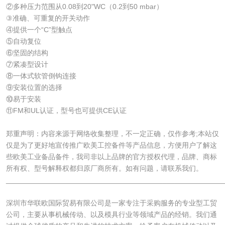
②多种压力范围从0.08到20"WC（0.2到50 mbar）
③准确、可重复的开关动作
④提供一个“C”型触点
⑤自动复位
⑥坚固的结构
⑦紧凑型设计
⑧一体式软管倒钩连接
⑨安装位置的选择
⑩易于安装
⑪FM和UL认证，型号也可提供CE认证
郑重声明：内容来源于网络收集整理，不一定正确，仅作参考;本站仅
仅是为了更好地宣传推广欧美工控备件等产品信息，方便用户了解这
些欧美工业备品备件，我司非以上品牌的官方授权代理，品牌、商标
所有权、型号解释权都归原厂商所有。如有问题，请联系我们。
______________________________________________________
深圳市华联欧国际贸易有限公司是一家专注于采购服务的专业型工贸
公司，主要从事机械传动、以及模具行业等领域产品的经销。我们通