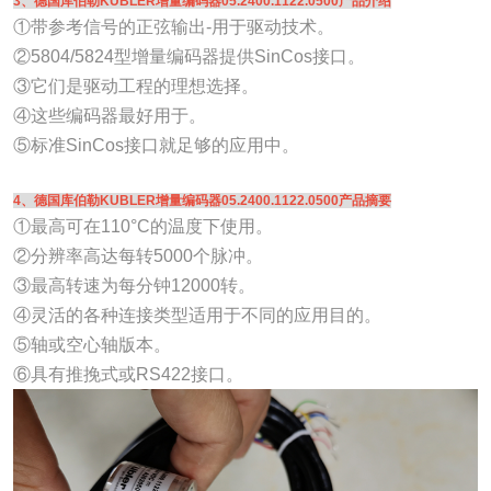
3、德国库伯勒KUBLER增量编码器05.2400.1122.0500产品介绍
①带参考信号的正弦输出-用于驱动技术。
②5804/5824型增量编码器提供SinCos接口。
③它们是驱动工程的理想选择。
④这些编码器最好用于。
⑤标准SinCos接口就足够的应用中。
4、德国库伯勒KUBLER增量编码器05.2400.1122.0500产品摘要
①最高可在110°C的温度下使用。
②分辨率高达每转5000个脉冲。
③最高转速为每分钟12000转。
④灵活的各种连接类型适用于不同的应用目的。
⑤轴或空心轴版本。
⑥具有推挽式或RS422接口。