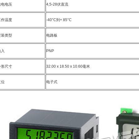
供电电压
4,5-28伏直流
工作温度
-40°C到+ 85°C
安装类型
电路板
输入
PNP
外形尺寸
32.00 x 18.50 x 10.60毫米
复位
电子式