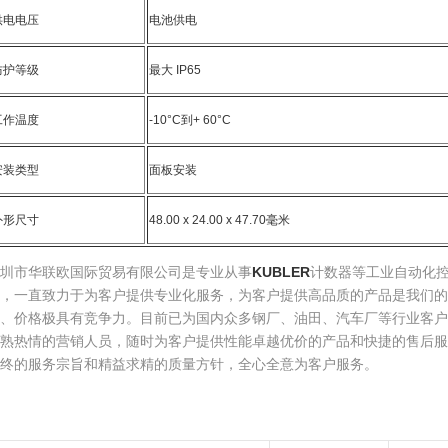
供电电压
电池供电
防护等级
最大 IP65
工作温度
-10°C到+ 60°C
安装类型
面板安装
外形尺寸
48.00 x 24.00 x 47.70毫米
圳市华联欧国际贸易有限公司是专业从事
KUBLER
计数器等工业自动化
，一直致力于为客户提供专业化服务，为客户提供高品质的产品是我们的
定、价格极具有竞争力。目前已为国内众多钢厂、油田、汽车厂等行业客户
娴熟热情的营销人员，随时为客户提供性能卓越优价的产品和快捷的售后服
终的服务宗旨和精益求精的质量方针，全心全意为客户服务。