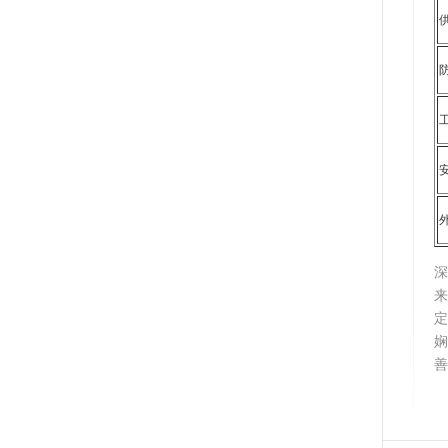
深
来
善