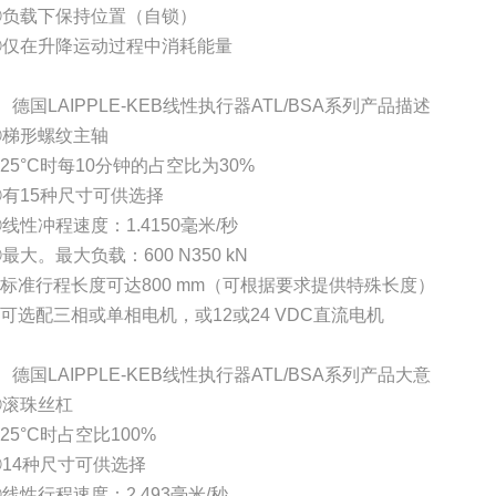
③负载下保持位置（自锁）
④仅在升降运动过程中消耗能量
、德国LAIPPLE-KEB线性执行器ATL/BSA系列产品描述
①梯形螺纹主轴
25°C时每10分钟的占空比为30%
③有15种尺寸可供选择
线性冲程速度：1.4150毫米/秒
最大。最大负载：600 N350 kN
⑥标准行程长度可达800 mm（可根据要求提供特殊长度）
可选配三相或单相电机，或12或24 VDC直流电机
、德国LAIPPLE-KEB线性执行器ATL/BSA系列产品大意
①滚珠丝杠
25°C时占空比100%
③14种尺寸可供选择
线性行程速度：2.493毫米/秒