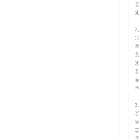
2
②
④
⑤
⑦
3
②
④