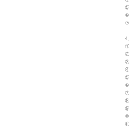
⑤
⑦
4
⑥
⑨
⑪