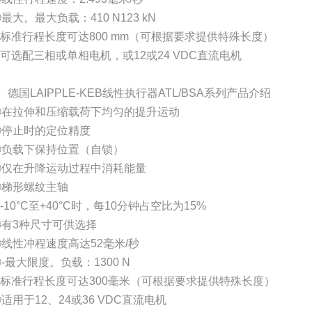
最大。最大负载：410 N123 kN
⑥标准行程长度可达800 mm（可根据要求提供特殊长度）
可选配三相或单相电机，或12或24 VDC直流电机
、德国LAIPPLE-KEB线性执行器ATL/BSA系列产品介绍
①在拉伸和压缩载荷下均匀的提升运动
②停止时的定位精度
③负载下保持位置（自锁）
④仅在升降运动过程中消耗能量
⑤梯形螺纹主轴
-10°C至+40°C时，每10分钟占空比为15%
⑦有3种尺寸可供选择
⑧线性冲程速度高达52毫米/秒
-最大限度。负载：1300 N
⑩标准行程长度可达300毫米（可根据要求提供特殊长度）
适用于12、24或36 VDC直流电机