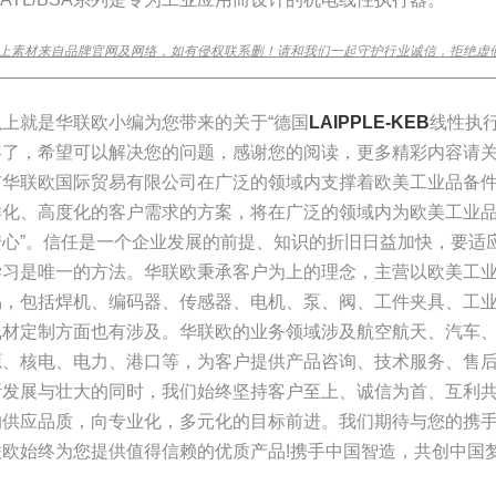
上素材来自品牌官网及网络，如有侵权联系删！请和我们一起守护行业诚信，拒绝虚
________________________________________________________________
以上就是华联欧小编为您带来的关于“德国
LAIPPLE-KEB
线性执行
容了，希望可以解决您的问题，感谢您的阅读，更多精彩内容请
市华联欧国际贸易有限公司在广泛的领域内支撑着欧美工业品备件
样化、高度化的客户需求的方案，将在广泛的领域内为欧美工业品
安心”。信任是一个企业发展的前提、知识的折旧日益加快，要适
学习是唯一的方法。华联欧秉承客户为上的理念，主营以欧美工
易，包括焊机、编码器、传感器、电机、泵、阀、工件夹具、工
线材定制方面也有涉及。华联欧的业务领域涉及航空航天、汽车
源、核电、电力、港口等，为客户提供产品咨询、技术服务、售
断发展与壮大的同时，我们始终坚持客户至上、诚信为首、互利
的供应品质，向专业化，多元化的目标前进。我们期待与您的携手
联欧始终为您提供值得信赖的优质产品!携手中国智造，共创中国梦