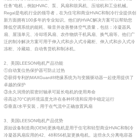
任务”电机，例如HVAC、泵、风扇和鼓风机、压缩机和工业机械。
Regal是电机行业的领导者，在为住宅和商业HVAC和制冷行业提供创
新方面拥有100多年的专业知识。他们的HVAC解决方案可以帮助您
降低空调系统的能耗、噪音并改善整体空气质量，包括：冷凝器风
扇、屋顶单元、冷却塔风扇、农作物烘干机风扇、换气扇等。他们广
泛的制冷解决方案可用于伸入式和步入式冷藏柜、伸入式和步入式冷
冻柜、冷藏箱、自动售货机和制冰机。
2、美国LEESON电机产品功能
①自动复位热保护器可防止过热
②获得专利的MAXGuard®绝缘系统为与变频驱动器一起使用提供了
卓越的保护
③永久润滑的双密封轴承可延长电机的使用寿命
④高达70°C的环境温度允许在各种环境和应用中稳定运行
⑤垂直/水平安装，用于在气流中正确放置风扇
3、美国LEESON电机产品优势
原始设备制造商(OEM)更换电机是用于住宅和轻型商业HVAC和制冷
冷凝器风扇应用的42、48和56机架更换电机。这些永久分离电容器