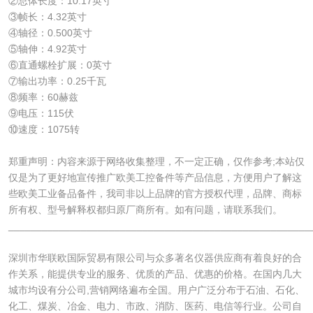
②总体长度：10.17英寸
③帧长：4.32英寸
④轴径：0.500英寸
⑤轴伸：4.92英寸
⑥直通螺栓扩展：0英寸
⑦输出功率：0.25千瓦
⑧频率：60赫兹
⑨电压：115伏
⑩速度：1075转
郑重声明：内容来源于网络收集整理，不一定正确，仅作参考;本站仅
仅是为了更好地宣传推广欧美工控备件等产品信息，方便用户了解这
些欧美工业备品备件，我司非以上品牌的官方授权代理，品牌、商标
所有权、型号解释权都归原厂商所有。如有问题，请联系我们。
______________________________________________________
深圳市华联欧国际贸易有限公司与众多著名仪器供应商有着良好的合
作关系，能提供专业的服务、优质的产品、优惠的价格。在国内几大
城市均设有分公司,营销网络遍布全国。用户广泛分布于石油、石化、
化工、煤炭、冶金、电力、市政、消防、医药、电信等行业。公司自