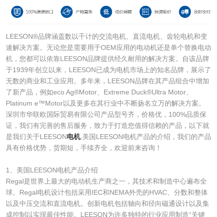
LEESON®品牌涵盖数以千计的交流电机、直流电机、齿轮电机和变
速解决方案。无论您是需要用于OEM应用的电动机还是单个替换电动
机，您都可以依靠LEESON品牌提供经久耐用的解决方案。自该品牌
于1939年创立以来，LEESON已成为电机市场上的知名品牌，展示了
无数的商业和工业应用。多年来，LEESON品牌在其产品组合中增加
了新产品，例如eco Ag®Motor、Extreme Duck®Ultra Motor、
Platinum e™Motor以及更多在其行业中不断扬名立万的解决方案。
深圳市华联欧国际贸易有限公司产品型号齐，价格优，100%品质保
证，我们有完善的售后服务，致力于打造您值得信赖的产品，以下就
是我们关于LEESON
电机
,美国LEESON电机产品的介绍，我们的产品
具有价格优势，货期短，手续齐全，欢迎前来咨询！
1、美国LEESON电机产品介绍
Regal是世界上最大的电动机生产商之一，其技术和制造中心遍布全
球。Regal电机设计包括采用IEC和NEMA外壳的HVAC、分数和整体
以及中压交流和直流电机。创新电机包括轴向和径向磁通设计以及集
成控制以实现最佳性能。LEESON为许多独特的行业应用制造“关键