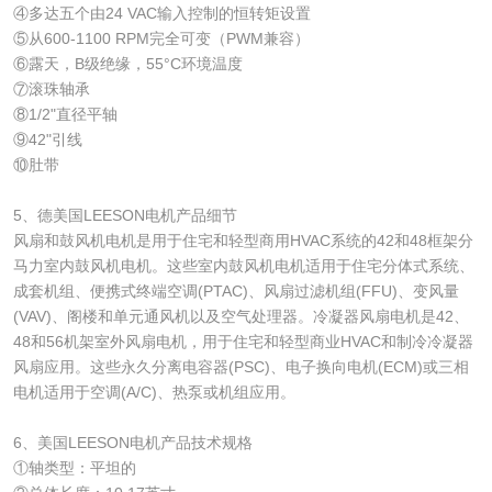
④多达五个由24 VAC输入控制的恒转矩设置
⑤从600-1100 RPM完全可变（PWM兼容）
⑥露天，B级绝缘，55°C环境温度
⑦滚珠轴承
⑧1/2"直径平轴
⑨42"引线
⑩肚带
5、德美国LEESON电机产品细节
风扇和鼓风机电机是用于住宅和轻型商用HVAC系统的42和48框架分
马力室内鼓风机电机。这些室内鼓风机电机适用于住宅分体式系统、
成套机组、便携式终端空调(PTAC)、风扇过滤机组(FFU)、变风量
(VAV)、阁楼和单元通风机以及空气处理器。冷凝器风扇电机是42、
48和56机架室外风扇电机，用于住宅和轻型商业HVAC和制冷冷凝器
风扇应用。这些永久分离电容器(PSC)、电子换向电机(ECM)或三相
电机适用于空调(A/C)、热泵或机组应用。
6、美国LEESON电机产品技术规格
①轴类型：平坦的