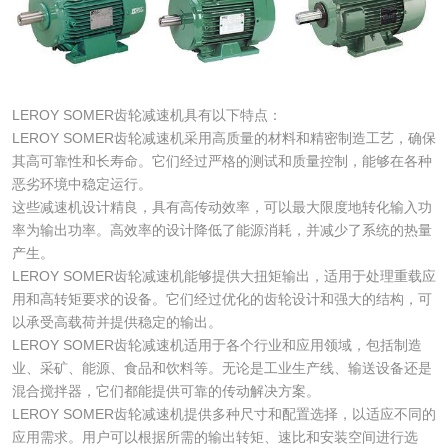
LEROY SOMER齿轮减速机具有以下特点：
LEROY SOMER齿轮减速机采用高质量的材料和精密制造工艺，确保
其高可靠性和长寿命。它们经过严格的测试和质量控制，能够在各种
恶劣环境中稳定运行。
这些减速机设计精良，具有高传动效率，可以最大限度地转化输入功
率为输出功率。高效率的设计降低了能源消耗，并减少了系统的热量
产生。
LEROY SOMER齿轮减速机能够提供大扭矩输出，适用于处理重载应
用和高转矩要求的设备。它们经过优化的齿轮设计和强大的结构，可
以承受高载荷并提供稳定的输出。
LEROY SOMER齿轮减速机适用于各个行业和应用领域，包括制造
业、采矿、能源、食品和饮料等。无论是工业生产线、输送设备还是
混合搅拌器，它们都能提供可靠的传动解决方案。
LEROY SOMER齿轮减速机提供多种尺寸和配置选择，以适应不同的
应用需求。用户可以根据所需的输出转矩、速比和安装空间进行选