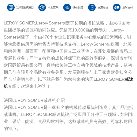
LEROY SOMER,Leroy-Somer制定了长期的增长战略，由大型国际
集团提供的资源和协同效应。凭借其10,000强的劳动力，Leroy-
Somer创建了一个由470个专业知识和服务中心组成的国际网络，能
够为您提供所需的销售支持和技术支持。Leroy-Somer在欧洲，北美
和南美洲，墨西哥，印度和中国建立工业基地，在蓬勃发展的市场上
发展其业务，同时支持您的成长并保证您的高效率服务。深圳市华联
欧国际贸易有限公司一直持续关注工控自动化领域的技术产品，从初
期只与有限几个品牌有业务关系，发展到现在与上千家家欧美知名公
司长期密切合作。以下就是我们为您带来的法国LEROY SOMER
减速
机
介绍，欢迎来电咨询！
法国LEROY SOMER减速机介绍：
法国LEROY SOMER是一家知名的机械传动系统制造商，其产品包括
减速机。LEROY SOMER减速机被广泛应用于各种工业领域，如制造
业、采矿、能源、食品和饮料等。这些减速机具有高效、可靠和耐用
的特点。