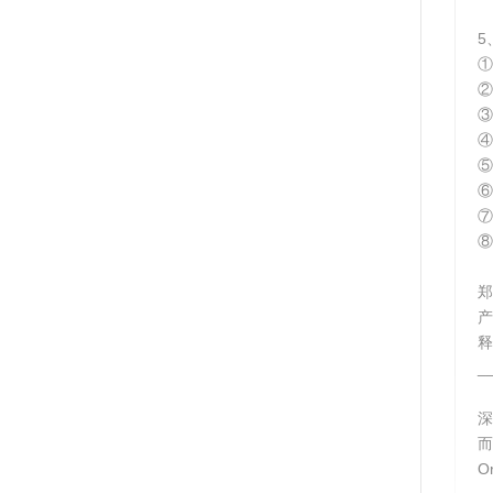
5
①
②
③
④
⑤
⑥
⑦
⑧
郑
释
_
而
O