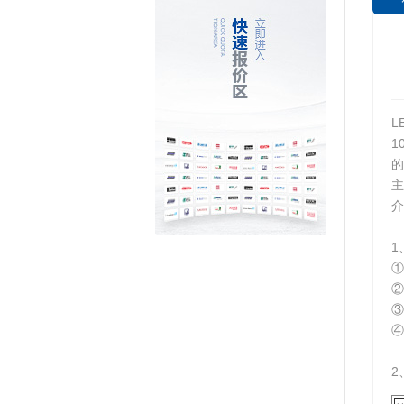
L
1
介
1
①
②
③
④
2