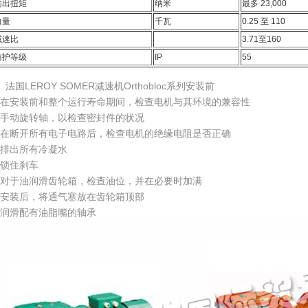
输出扭矩
纳米
最多 23,000
力量
千瓦
0.25 至 110
减速比
3.71至160
防护等级
IP
55
、法国LEROY SOMER减速机Orthobloc系列安装前
在安装前和整个运行寿命期间，检查电机与其环境的兼容性
手动旋转轴，以检查密封件的状况
在断开所有电子电路后，检查电机的绝缘电阻是否正确
排出所有冷凝水
锁住刹车
对于油润滑齿轮箱，检查油位，并在必要时加满
安装后，将通气塞放在齿轮箱顶部
润滑配有油脂嘴的轴承