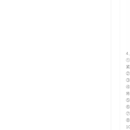
4
①
紧
②
③
将
⑤
⑥
⑦
⑧
1