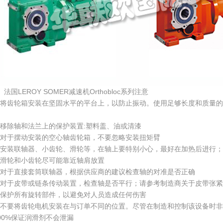
、法国LEROY SOMER减速机Orthobloc系列注意
将齿轮箱安装在坚固水平的平台上，以防止振动。使用足够长度和质量的
移除轴和法兰上的保护装置:塑料盖、油或清漆
对于摆动安装的空心轴齿轮箱，不要忽略安装扭矩臂
④安装联轴器、小齿轮、滑轮等，在轴上要特别小心，最好在加热后进行；
滑轮和小齿轮尽可能靠近轴肩放置
对于直接套筒联轴器，根据供应商的建议检查轴的对准是否正确
对于皮带或链条传动装置，检查轴是否平行；请参考制造商关于皮带张紧
保护所有旋转部件，以避免对人员造成任何伤害
不要将齿轮电机安装在与订单不同的位置。尽管在制造和控制该设备时非常小
00%保证润滑剂不会泄漏