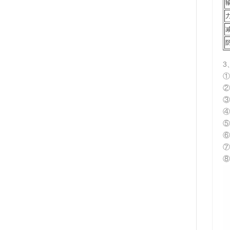
3
①
②
③
④
⑤
⑥
⑦
⑧