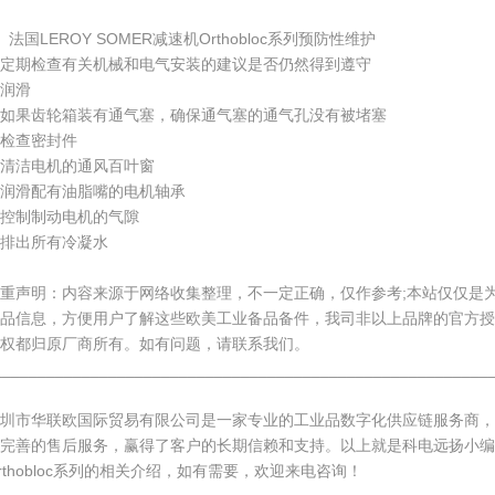
、法国LEROY SOMER减速机Orthobloc系列预防性维护
定期检查有关机械和电气安装的建议是否仍然得到遵守
润滑
如果齿轮箱装有通气塞，确保通气塞的通气孔没有被堵塞
检查密封件
清洁电机的通风百叶窗
润滑配有油脂嘴的电机轴承
控制制动电机的气隙
排出所有冷凝水
重声明：内容来源于网络收集整理，不一定正确，仅作参考;本站仅仅是
产品信息，方便用户了解这些欧美工业备品备件，我司非以上品牌的官方授
权都归原厂商所有。如有问题，请联系我们。
________________________________________________________
深圳市华联欧国际贸易有限公司是一家专业的工业品数字化供应链服务商，
完善的售后服务，赢得了客户的长期信赖和支持。以上就是科电远扬小编
rthobloc系列的相关介绍，如有需要，欢迎来电咨询！