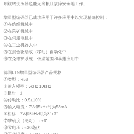
刷旋转变压器也能无磨损且故障安全地工作。
增量型编码器已成功应用于许多应用中以实现精确控制：
①在纺织机械中
②在采矿机械中
③在伺服电机中
④在工业机器人中
⑤在混合驱动或（移动）自动化中
⑥在免维护系统、低温范围和暴露应用中
德国LTN增量型编码器产品规格
①类型：R58
②输入频率：5kHz 10kHz
③极对：1
④传动比：0.5±10%
⑤输入电流：7V和5kHz时为58mA
⑥相移：7V和5kHz时为8°±3°
⑦准确度（绝对）：±6'
⑧零电压：≤30毫伏