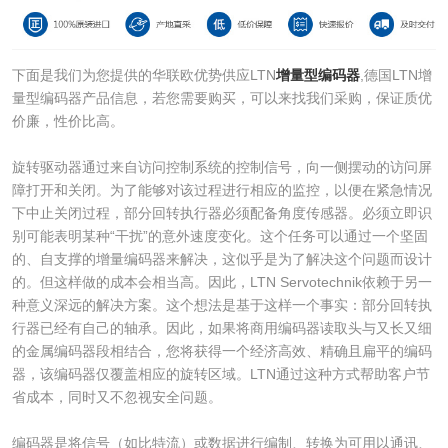
下面是我们为您提供的华联欧优势供应LTN
增量型编码器
,德国LTN增
量型编码器产品信息，若您需要购买，可以来找我们采购，保证质优
价廉，性价比高。
旋转驱动器通过来自访问控制系统的控制信号，向一侧摆动的访问屏
障打开和关闭。为了能够对该过程进行相应的监控，以便在紧急情况
下中止关闭过程，部分回转执行器必须配备角度传感器。必须立即识
别可能表明某种“干扰”的意外速度变化。这个任务可以通过一个坚固
的、自支撑的增量编码器来解决，这似乎是为了解决这个问题而设计
的。但这样做的成本会相当高。因此，LTN Servotechnik依赖于另一
种意义深远的解决方案。这个想法是基于这样一个事实：部分回转执
行器已经有自己的轴承。因此，如果将商用编码器读取头与又长又细
的金属编码器段相结合，您将获得一个经济高效、精确且扁平的编码
器，该编码器仅覆盖相应的旋转区域。LTN通过这种方式帮助客户节
省成本，同时又不忽视安全问题。
编码器是将信号（如比特流）或数据进行编制、转换为可用以通讯、