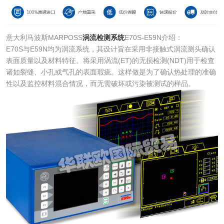
意大利马波斯MARPOSS
涡流检测系统
E70S-E59N介绍：
E70S与E59N均为涡流系统，其设计旨在采用非接触式涡流测头确认
表面质量以及材料特征。将采用涡流(ET)的无损检测(NDT)用于检查
诸如裂缝、小孔或气孔的表面瑕疵。这样做是为了确认热处理的准确
性以及监控材料混合情况，而无需破坏或污染被测试的样品。