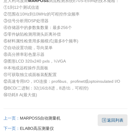
意大利马波斯
MARPOSS
涡流检测系统E70S-E59N的技术规格：
①1到12个测试信道
②范围在10Hz到10MHz的可程控作业频率
③信号分析用DSP处理器
④存储器中的参数集数量：最多256个
⑤零件缺陷检测用测头距离补偿
⑥材料属性检查用多频模式(最多8个频率)
⑦自动设置功能，导向菜单
⑧高分辨率彩色显示器
⑨图形LCD 320x240 pxls，¼VGA
⑩本地或远程操作员面板
⑪可获取独立或面板装配配置
⑫高速专用I/O，I/O连接：profibus、profinet或optoinsulated I/O
⑬BCD/二进制：32(16出8进，8进/出，可程控)
⑭功耗8 A(最大值)
上一页：
MARPOSS自动测量机
返回列表
下一页：
ELABO高压测量仪