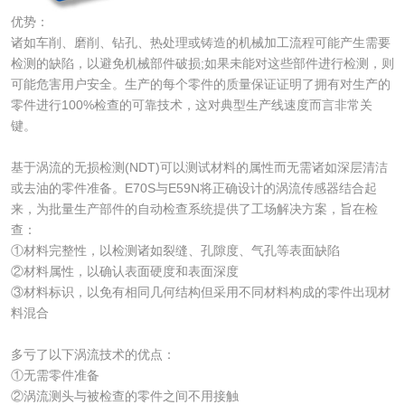
优势：
诸如车削、磨削、钻孔、热处理或铸造的机械加工流程可能产生需要
检测的缺陷，以避免机械部件破损;如果未能对这些部件进行检测，则
可能危害用户安全。生产的每个零件的质量保证证明了拥有对生产的
零件进行100%检查的可靠技术，这对典型生产线速度而言非常关
键。
基于涡流的无损检测(NDT)可以测试材料的属性而无需诸如深层清洁
或去油的零件准备。E70S与E59N将正确设计的涡流传感器结合起
来，为批量生产部件的自动检查系统提供了工场解决方案，旨在检
查：
①材料完整性，以检测诸如裂缝、孔隙度、气孔等表面缺陷
②材料属性，以确认表面硬度和表面深度
③材料标识，以免有相同几何结构但采用不同材料构成的零件出现材
料混合
多亏了以下涡流技术的优点：
①无需零件准备
②涡流测头与被检查的零件之间不用接触