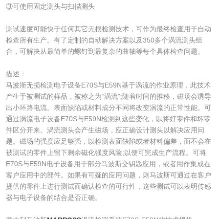
③可使用固定测头与扫描测头
测试速度可能快于任何其它无损检测技术，可作为最终检查用于自动
检查所有生产。有了定制的自动解决方案以及350多个涡流测头组
合，可解决从最简单的螺钉到最复杂的曲轴等每个具体检查问题。
描述：
马波斯无损检测电子设备E70S与E59N基于涡流的作业原理，此技术
产生于被测试的样品，被称之为“涡流”;随着时间的推移，磁场会诱导
出小环路电流。表面缺陷或材料成分不同将改变涡流的正常性能。可
通过涡流电子设备E70S与E59N检测到这些变化，以将好零件和坏零
件区分开来。涡流测头会产生磁场，应正确设计测头以解决应用问
题。磁场的强度应足够强，以检测表面缺陷或者材料偏差，而不会在
被测试的零件上留下剩余磁化强度风险;以便可完成生产流程。可将
E70S与E59N电子设备用于部分马波斯交钥匙应用，或者用作集成在
客户应用中的部件。如果有可疑的应用问题，则马波斯可通过在客户
提供的零件上进行测试而确认检查的可行性，这些测试可以表明传感
器与电子设备的结合是否正确。