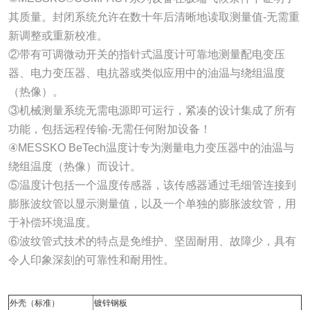
其质量。封闭系统允许在数十年后清晰地读取测量值-无需重
新调整或重新校准。
②带有可调微动开关的指针式温度计可靠地测量配电变压
器、电力变压器、电抗器或类似应用中的油温与绕组温度
（热像）。
③机械测量系统无需电源即可运行，紧凑的设计集成了所有
功能，包括远程传输-无需任何附加设备！
④MESSKO BeTech温度计专为测量电力变压器中的油温与
绕组温度（热像）而设计。
⑤温度计包括一个温度传感器，该传感器通过毛细管连接到
膨胀波纹管以显示测量值，以及一个单独的膨胀波纹管，用
于补偿环境温度。
⑥波纹管式技术的特点是免维护、坚固耐用、故障少，具有
令人印象深刻的可靠性和耐用性。
外壳（标准）
镀锌钢板