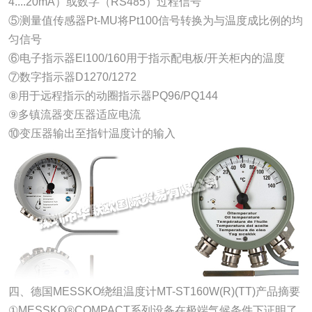
4....20mA）或数字（RS485）过程信号
⑤测量值传感器Pt-MU将Pt100信号转换为与温度成比例的均
匀信号
⑥电子指示器El100/160用于指示配电板/开关柜内的温度
⑦数字指示器D1270/1272
⑧用于远程指示的动圈指示器PQ96/PQ144
⑨多镇流器变压器适应电流
⑩变压器输出至指针温度计的输入
四、德国MESSKO绕组温度计MT-ST160W(R)(TT)产品摘要
①MESSKO®COMPACT系列设备在极端气候条件下证明了