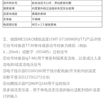
前环和外壳
粉末涂层卡口环，带硅胶密封圈
观察玻璃
内置紫外线过滤器的夹层安全玻璃
温度传感器
裸露的黄铜
安装板
不锈钢
电缆密封套
M25 x 1.5 镀镍黄铜
五、德国MESSKO绕组温度计MT-ST160W(R)(TT)产品详情
①信号转换器TT30将传感器信号转换为模拟（例如
4....20mA）或数字（RS485）过程信号
②信号转换器IgT-MU用于整形和隔离直流电，以形成注入直
流电和/或直流电压信号
③电子指示器El100/160用于指示配电板/开关柜内的温度
④数字显示D1270/1272分别
⑤动圈指示器PQ96/PQ144用于远程指示
⑥多镇流变压器，用于将电流变压器的输出适配到指针温度
计的输入