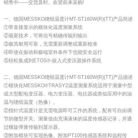
销售中——交货及时。欢迎前来采购!
一、德国MESSKO绕组温度计MT-ST160W(R)(TT)产品简述
①带直接显示的模块化温度测量系统
②最新技术，可将信号精确传输到输出
③极其耐用可靠，无需重新调整或重新校准
④即使在振动和极端室外条件下也能安全运行
⑤轻松集成到ETOS®-嵌入式变压器操作系统
二、德国MESSKO绕组温度计MT-ST160W(R)(TT)产品描述
①模块化MESSKO®TRASY2温度测量系统适用于测量中型
或大型配电变压器、电力变压器、电抗器或类似应用中的油
温与绕组温度（热像）。
②指针式温度计是无需电源即可工作的系统，配有可自由调
节的微型开关。测量值由充满液体的温度传感器记录，并通
过螺旋弹簧传输到显示器。
③附加模块可实现热像、附加PT100传感器系统和远程传