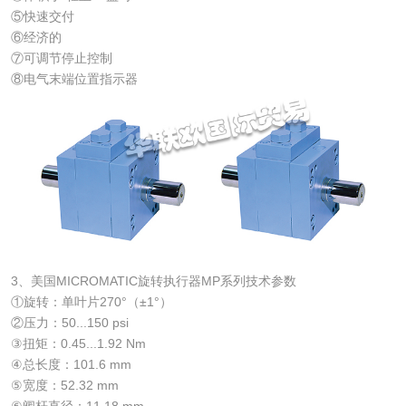
⑤快速交付
⑥经济的
⑦可调节停止控制
⑧电气末端位置指示器
3、美国MICROMATIC旋转执行器MP系列技术参数
①旋转：单叶片270°（±1°）
②压力：50...150 psi
③扭矩：0.45...1.92 Nm
④总长度：101.6 mm
⑤宽度：52.32 mm
⑥阀杆直径：11.18 mm