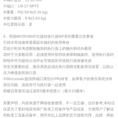
⑦端口：1/8-27 NPTF
⑧重量：约0.58 lb(0.26 kg)
⑨推力载荷：8 lb(3.63 kg)
⑩位置指示器：是
4、美国MICROMATIC旋转执行器MP系列重要注意事项
①排水管连接将显着延长轴封的使用寿命
②设计时应考虑限制施加到执行器上的轴向和径向载荷
③对于大多数应用，必须使用外部挡块来限制轴旋转。使用执行器内
部组件作为旋转止动件会导致损坏并使执行器保修失效
④至关重要的是，液压系统必须在执行器附近配备泄压装置，以防止
压力峰值损坏执行器
⑤Micromatic提供跨端口泄压(CPR)歧管，如果客户的液压系统没有
泄压功能，该歧管可与执行器一起使用
⑥建议将液压油过滤至5微米或更小（最大10微米）
郑重声明：内容来源于网络收集整理，不一定正确，仅作参考;本站仅
仅是为了更好地宣传推广欧美工控备件等产品信息，方便用户了解这
些欧美工业备品备件，我司非以上品牌的官方授权代理，品牌、商标