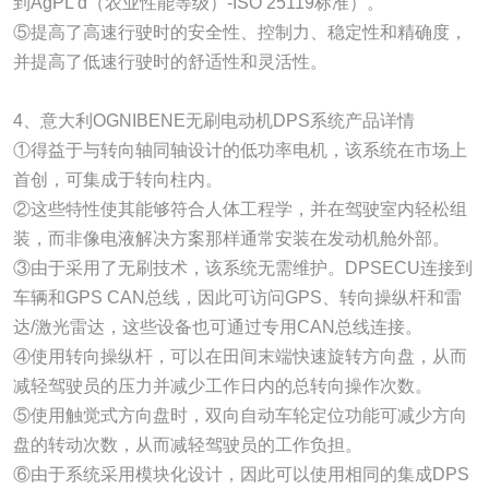
到AgPL d（农业性能等级）-ISO 25119标准）。
⑤提高了高速行驶时的安全性、控制力、稳定性和精确度，
并提高了低速行驶时的舒适性和灵活性。
4、意大利OGNIBENE无刷电动机DPS系统产品详情
①得益于与转向轴同轴设计的低功率电机，该系统在市场上
首创，可集成于转向柱内。
②这些特性使其能够符合人体工程学，并在驾驶室内轻松组
装，而非像电液解决方案那样通常安装在发动机舱外部。
③由于采用了无刷技术，该系统无需维护。DPSECU连接到
车辆和GPS CAN总线，因此可访问GPS、转向操纵杆和雷
达/激光雷达，这些设备也可通过专用CAN总线连接。
④使用转向操纵杆，可以在田间末端快速旋转方向盘，从而
减轻驾驶员的压力并减少工作日内的总转向操作次数。
⑤使用触觉式方向盘时，双向自动车轮定位功能可减少方向
盘的转动次数，从而减轻驾驶员的工作负担。
⑥由于系统采用模块化设计，因此可以使用相同的集成DPS