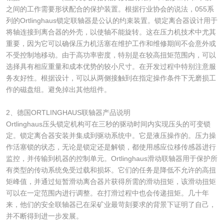
之间的工作需要形状配合的保护装置。根据行业协会的说法，055系
列的Ortlinghaus锁定联轴器是公认的约束装置。锁定离合器设计用于
将轴连接到离合器的外壳，以使轴不能旋转。这在压力机技术中尤其
重要，因为它可以确保压力机活塞在维护工作和维修期间不会意外或
不受控制地移动。由于高功率密度，特别是在较高扭矩范围内，可以
选择具有相应重量和成本优势的较小尺寸。在开发过程中特别注意服
务友好性。根据设计，可以从两侧接触到在指定操作条件下无磨损工
作的磁盘组。避免掉出其他组件。
2、德国ORTLINGHAUS联轴器产品说明
Ortlinghaus压头锁定机构可在三秒的驱动时间内实现压头的可变锁
定。锁定离合器安装并集成到驱动系统中。它是液压操作的。压力操
作活塞锁的状态，无论是锁定还是解锁，都使用感应位移传感器进行
监控，并传输到机器的控制单元。Ortlinghaus滑动联轴器用于保护所
有类型的传动系统免受过载和损坏。它们的任务是降低不允许的高扭
矩峰值，并通过短暂滑动离合器片获得所需的滑动扭矩，该滑动扭矩
可以在一定范围内进行调整。在打滑过程中也会传递扭矩。几十年
来，他们的安全联轴器已在采矿业最苛刻要求的背景下证明了自己，
并不断得到进一步发展。