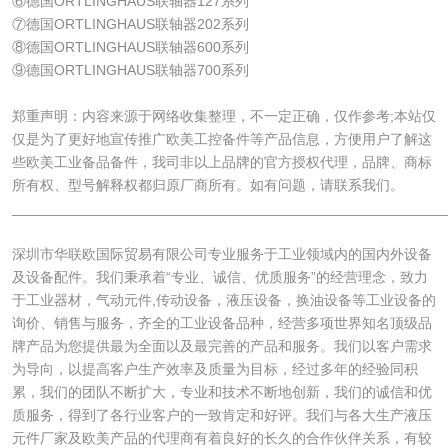
⑥德国ORTLINGHAUS联轴器127系列
⑦德国ORTLINGHAUS联轴器202系列
⑧德国ORTLINGHAUS联轴器600系列
⑨德国ORTLINGHAUS联轴器700系列
郑重声明：内容来源于网络收集整理，不一定正确，仅作参考;本站仅
仅是为了更好地宣传推广欧美工控备件等产品信息，方便用户了解这
些欧美工业备品备件，我司非以上品牌的官方授权代理，品牌、商标
所有权、型号解释权都归原厂商所有。如有问题，请联系我们。
______________________________________________________
深圳市华联欧国际贸易有限公司专业服务于工业领域内的国内外设备
及设备配件。我们秉承着“专业、诚信、优质服务”的经营理念，致力
于工业器材，气动元件,传动设备，液压设备，换油设备等工业设备的
询价、销售与服务，齐全的工业设备品种，经营多项世界知名顶级品
牌产品为您提供最为全面以及最完善的产品和服务。我们以客户需求
为导向，以提高客户生产效率及质量为目标，经过多年的经验同积
累，我们的团队不断扩大，专业和技术不断地创新，我们的诚信和优
质服务，得到了各行业客户的一致肯定和好评。我们与各大生产液压
元件厂家及欧美产品的代理商有着良好的长久的合作伙伴关系，有较