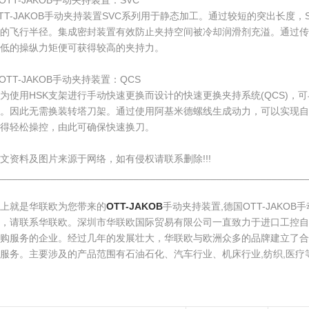
.OTT-JAKOB手动夹持装置：SVC
TT-JAKOB手动夹持装置SVC系列用于静态加工。通过较短的突出长度
大的飞行半径。集成密封装置有效防止夹持空间被冷却润滑剂充溢。通过传
低的操纵力矩便可获得较高的夹持力。
.OTT-JAKOB手动夹持装置：QCS
为使用HSK支架进行手动快速更换而设计的快速更换夹持系统(QCS)，可与
容。因此无需换装转塔刀架。通过使用阿基米德螺线生成动力，可以实现自
得轻松操控，由此可确保快速换刀。
文资料及图片来源于网络，如有侵权请联系删除!!!
________________________________________________________
上就是华联欧为您带来的
OTT-JAKOB
手动夹持装置,德国OTT-JAKOB手
品，请联系华联欧。深圳市华联欧国际贸易有限公司一直致力于进口工控自
采购服务的企业。经过几年的发展壮大，华联欧与欧洲众多的品牌建立了合
服务。主要涉及的产品范围有石油石化、汽车行业、机床行业,纺织,医疗