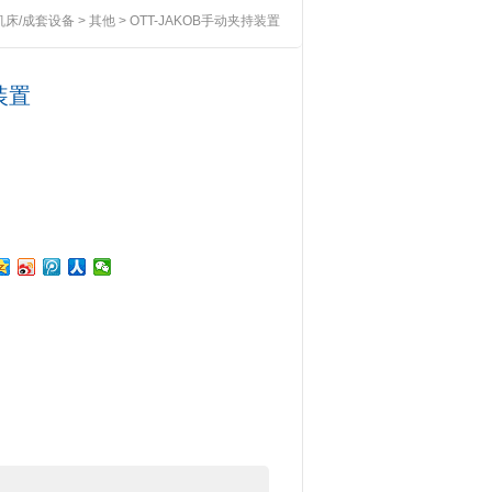
机床/成套设备
>
其他
> OTT-JAKOB手动夹持装置
装置