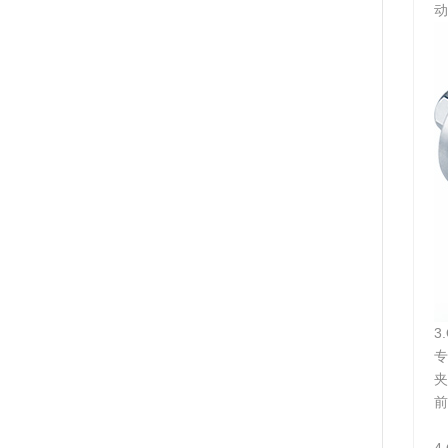
动
3
专
夹
前