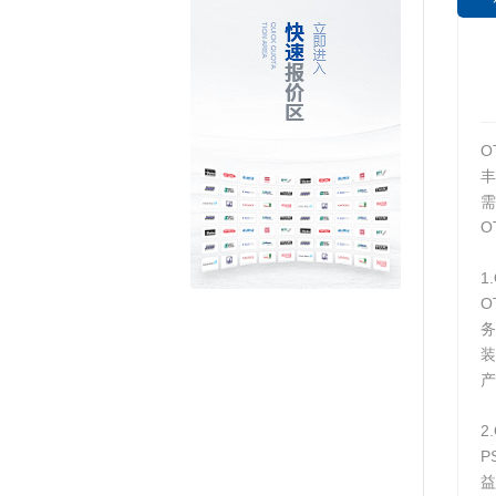
O
丰
需
O
1
O
务
装
产
2
P
益