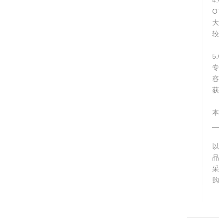
4
O
较
5
专
获
本
_
以
购