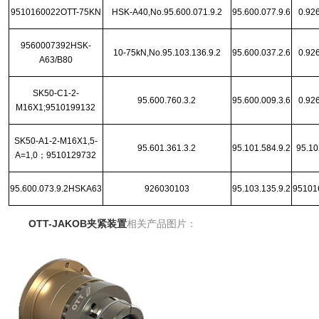
9510160022OTT-75KN
HSK-A40,No.95.600.071.9.2
95.600.077.9.6
0.92
9560007392HSK-
10-75kN,No.95.103.136.9.2
95.600.037.2.6
0.92
A63/B80
SK50-C1-2-
95.600.760.3.2
95.600.009.3.6
0.92
M16X1;9510199132
SK50-A1-2-M16X1,5-
95.601.361.3.2
95.101.584.9.2
95.10
A=1,0；9510129732
95.600.073.9.2HSKA63
926030103
95.103.135.9.2
95101
OTT-JAKOB夹紧装置
相关产品图片：