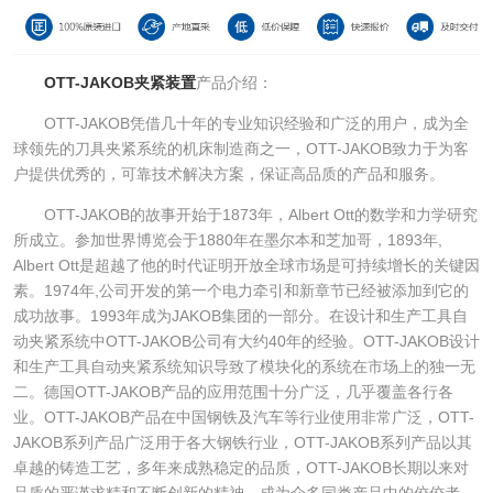
OTT-JAKOB夹紧装置
产品介绍：
OTT-JAKOB凭借几十年的专业知识经验和广泛的用户，成为全
球领先的刀具夹紧系统的机床制造商之一，OTT-JAKOB致力于为客
户提供优秀的，可靠技术解决方案，保证高品质的产品和服务。
OTT-JAKOB的故事开始于1873年，Albert Ott的数学和力学研究
所成立。参加世界博览会于1880年在墨尔本和芝加哥，1893年,
Albert Ott是超越了他的时代证明开放全球市场是可持续增长的关键因
素。1974年,公司开发的第一个电力牵引和新章节已经被添加到它的
成功故事。1993年成为JAKOB集团的一部分。在设计和生产工具自
动夹紧系统中OTT-JAKOB公司有大约40年的经验。OTT-JAKOB设计
和生产工具自动夹紧系统知识导致了模块化的系统在市场上的独一无
二。德国OTT-JAKOB产品的应用范围十分广泛，几乎覆盖各行各
业。OTT-JAKOB产品在中国钢铁及汽车等行业使用非常广泛，OTT-
JAKOB系列产品广泛用于各大钢铁行业，OTT-JAKOB系列产品以其
卓越的铸造工艺，多年来成熟稳定的品质，OTT-JAKOB长期以来对
品质的严谨求精和不断创新的精神，成为众多同类产品中的佼佼者，