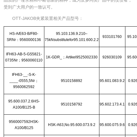
受到广大用户的一致认可。
OTT-JAKOB夹紧装置相关产品型号：
HS-A/E63-B/F80-
95.103.136.9.210–
933101760
95.10
SRNr：9560000136
75kNsubstitutefor95.101.600.2.2
IFH63-AB-5-GS5821-
1K-GDR_；Artikel9525002330
926030109
95.60
0735Nr；9560060110
IFH63-__-S-K-
____-0555,5Nr；
9510158892
95.601.083.9.2
0.92
9560062592
95.600.037.2.6HS-
9510158792
95.602.173.4.1
0.92
A100/B125-B
9560007592HSK-
HSK-A63,No.95.600.073.9.2
95.600.075.9.6
0.92
A100/B125