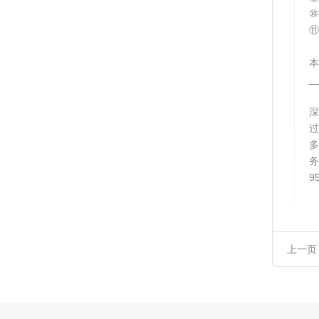
⑩
⑪
本
_
​
过
多
务
9
上一页