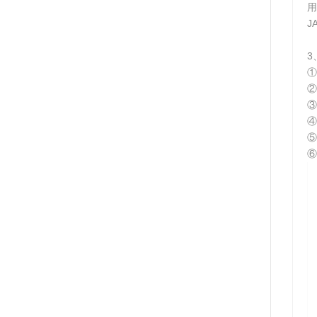
用
J
3
①
②
③
④
⑤
⑥