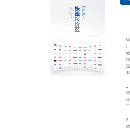
德
他
轴
深
J
1
德
操
于
2
德