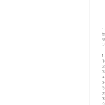
4
德
现
J
5
①
②
③
④
⑤
⑥
⑦
⑧
⑨