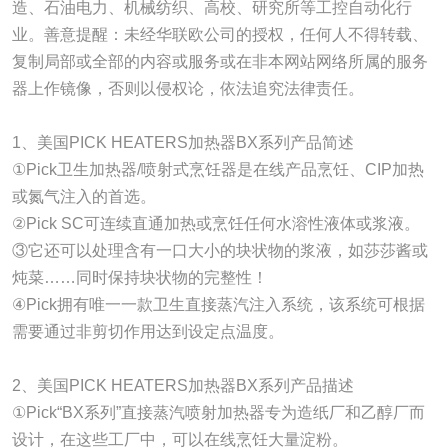
造、石油电力、机械纺织、高校、研究所等工控自动化行
业。善意提醒：未经华联欧公司的授权，任何人不得转载、
复制局部或全部的内容或服务或在非本网站网络所属的服务
器上作镜像，否则以侵权论，依法追究法律责任。
1、美国PICK HEATERS加热器BX系列产品简述
①Pick卫生加热器/喷射式烹饪器是在线产品烹饪、CIP加热
或氮气注入的首选。
②Pick SC可连续直通加热或烹饪任何水溶性液体或浆液。
③它还可以处理含有一口大小的块状物的浆液，如莎莎酱或
炖菜……同时保持块状物的完整性！
④Pick拥有唯一一款卫生直接蒸汽注入系统，该系统可根据
需要通过非剪切作用达到设定点温度。
2、美国PICK HEATERS加热器BX系列产品描述
①Pick“BX系列”直接蒸汽喷射加热器专为造纸厂和乙醇厂而
设计，在这些工厂中，可以在线烹饪大量淀粉。