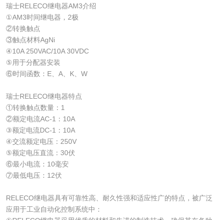
瑞士RELECO继电器AM3介绍
①AM3时间继电器，2极
②转换触点
③触点材料AgNi
④10A 250VAC/10A 30VDC
⑤用于分配器安装
⑥时间函数：E、A、K、W
瑞士RELECO继电器特点
①转换触点数量：1
②额定电流AC-1：10A
③额定电流DC-1：10A
④交流额定电压：250V
⑤额定电压直流：30伏
⑥最小电流：10毫安
⑦最低电压：12伏
RELECO继电器具有可靠性高、耐久性强和适应性广的特点，被广泛
应用于工业自动化控制系统中：