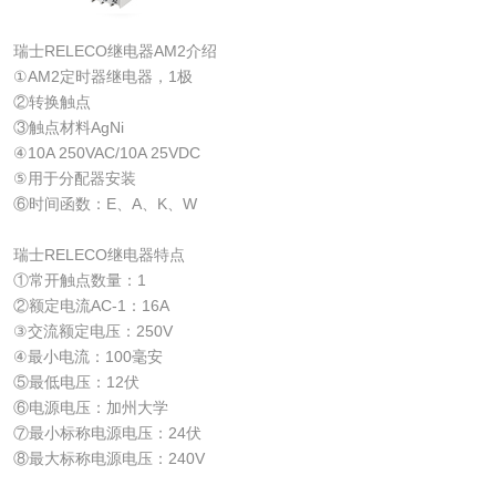
瑞士RELECO继电器AM2介绍
①AM2定时器继电器，1极
②转换触点
③触点材料AgNi
④10A 250VAC/10A 25VDC
⑤用于分配器安装
⑥时间函数：E、A、K、W
瑞士RELECO继电器特点
①常开触点数量：1
②额定电流AC-1：16A
③交流额定电压：250V
④最小电流：100毫安
⑤最低电压：12伏
⑥电源电压：加州大学
⑦最小标称电源电压：24伏
⑧最大标称电源电压：240V