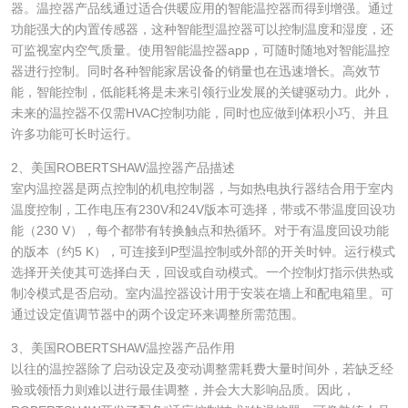
器。温控器产品线通过适合供暖应用的智能温控器而得到增强。通过
功能强大的内置传感器，这种智能型温控器可以控制温度和湿度，还
可监视室内空气质量。使用智能温控器app，可随时随地对智能温控
器进行控制。同时各种智能家居设备的销量也在迅速增长。高效节
能，智能控制，低能耗将是未来引领行业发展的关键驱动力。此外，
未来的温控器不仅需HVAC控制功能，同时也应做到体积小巧、并且
许多功能可长时运行。
2、美国ROBERTSHAW温控器产品描述
室内温控器是两点控制的机电控制器，与如热电执行器结合用于室内
温度控制，工作电压有230V和24V版本可选择，带或不带温度回设功
能（230 V），每个都带有转换触点和热循环。对于有温度回设功能
的版本（约5 K），可连接到P型温控制或外部的开关时钟。运行模式
选择开关使其可选择白天，回设或自动模式。一个控制灯指示供热或
制冷模式是否启动。室内温控器设计用于安装在墙上和配电箱里。可
通过设定值调节器中的两个设定环来调整所需范围。
3、美国ROBERTSHAW温控器产品作用
以往的温控器除了启动设定及变动调整需耗费大量时间外，若缺乏经
验或领悟力则难以进行最佳调整，并会大大影响品质。因此，