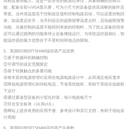
高精度通用输入。这是一款安全的数据记录仪，具备精确的控制功
能，配备全彩¼VGA显示屏，可为小尺寸的设备提供高清晰的操作员
界面。当环境温度高于控制设定值时控制电路启动，可以设置控制回
差。如温度还在升，当升到设定的超限报警温度点时，启动超限报警
功能。当被控制的温度不能得到有效的控制时，为了防止设备的毁坏
还可以通过跳闸的功能来停止设备继续运行。与传统温控器相比，智
能温控器的最大优势在于不受时间和地点的限制。
5、美国ROBERTSHAW温控器产品优势
①基于热循环的精确控制
②可调节的设定范围限定
③基于转换触点的多重功能
④将丰富的电源管理IC应用在电源电路设计中，从而满足相应需求
⑤降低电源管理IC的待机电流，节省系统能耗，有助于系统在低能耗
下运行
⑥通过紧凑型设备的小型化封装，缩小电路板尺寸
⑦符合安全标准（UL和cUL）
⑧网站上提供有用的应用手册、参考设计和其它文档，有助于缩短设
计周期
6、美国ROBERTSHAW温控器产品参数