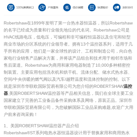
Robertshaw在1899年发明了第一台热水器恒温器，所以Robertshaw
的名字已经成为质量和行业领先地位的代名词。Robertshaw公司是
HVAC线路电压，低电压，可编程和非可编程恒温器以及住宅和轻型
商业市场的分区系统的行业领导者。拥有13个温控器系列，适用于几
乎所有的应用，他们是一家全球性的设计、工程和制造公司，向白色
家电行业销售产品解决方案，并将该产品组合和技术用于相邻市场和
售后渠道。Robertshaw为商用和家用电器制造了10,000多种精密控
制装置。主要应用包括洗衣机和烘干机、流体分配、储水式热水器、
空间/中央供暖的燃气阀以及汽车/越野温度和流体控制的控制。以下
就是深圳市华联欧国际贸易有限公司为您介绍的ROBERTSHAW
温控
器
,美国ROBERTSHAW温控器等产品相关信息，我们在全球主要工业
国家建立了完善的工业备品备件采购体系及网络，原装正品。深圳市
华联欧国际贸易有限公司，为您破解国际工业品采购难题,欢迎广大用
户前来咨询采购！
1、美国ROBERTSHAW温控器产品介绍
Robertshaw®ST系列电热水器恒温器设计用于替换家用和商用热水