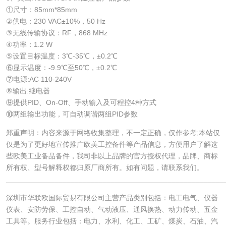
①尺寸：85mm*85mm
②供电：230 VAC±10%，50 Hz
③无线传输协议：RF，868 MHz
④功率：1.2 W
⑤设置目标温度：3℃-35℃，±0.2℃
⑥显示温度：-9.9℃至50℃，±0.2℃
⑦电源:AC 110-240V
⑧输出:继电器
⑨提供PID、On-Off、手动输入及可程控4种方式
⑩两组输出功能，可自动调谐两组PID参数
郑重声明：内容来源于网络收集整理，不一定正确，仅作参考;本站仅
仅是为了更好地宣传推广欧美工控备件等产品信息，方便用户了解这
些欧美工业备品备件，我司非以上品牌的官方授权代理，品牌、商标
所有权、型号解释权都归原厂商所有。如有问题，请联系我们。
______________________________________________________
深圳市华联欧国际贸易有限公司主营产品类别包括：电工电气、仪器
仪表、安防劳保、工控自动、气动液压、通风换热、动力传动、五金
工具等。服务行业包括：电力、水利、化工、工矿、煤炭、石油、汽