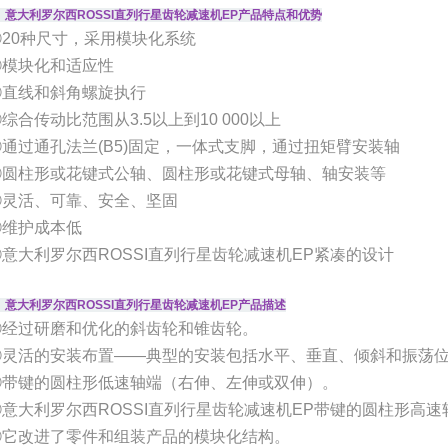
、意大利罗尔西ROSSI直列行星齿轮减速机EP产品特点和优势
①20种尺寸，采用模块化系统
②模块化和适应性
③直线和斜角螺旋执行
综合传动比范围从3.5以上到10 000以上
⑤通过通孔法兰(B5)固定，一体式支脚，通过扭矩臂安装轴
⑥圆柱形或花键式公轴、圆柱形或花键式母轴、轴安装等
⑦灵活、可靠、安全、坚固
⑧维护成本低
⑨意大利罗尔西ROSSI直列行星齿轮减速机EP紧凑的设计
、意大利罗尔西ROSSI直列行星齿轮减速机EP产品描述
①经过研磨和优化的斜齿轮和锥齿轮。
②灵活的安装布置——典型的安装包括水平、垂直、倾斜和振荡
③带键的圆柱形低速轴端（右伸、左伸或双伸）。
④意大利罗尔西ROSSI直列行星齿轮减速机EP带键的圆柱形高速
⑤它改进了零件和组装产品的模块化结构。