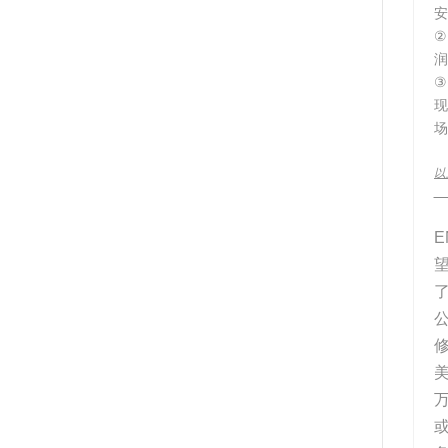
②
润
③
场
以
__