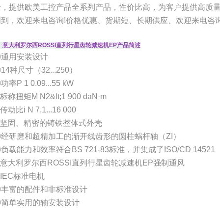
全，提供欧美工控产品全系列产品，性价比高，为客户提供高质
周到，欢迎来电咨询!价格优惠、货期短、长期供应、欢迎来电咨询
、意大利罗尔西ROSSI直列行星齿轮减速机EP产品简述
①通用安装设计
14种尺寸（32...250）
功率P 1 0.09...55 kW
标称扭矩M N2&lt;1 900 daN·m
传动比i N 7,1...16 000
⑥坚固、精密的铸铁整体式外壳
⑦经研磨和超精加工的渐开线齿形的圆柱蜗杆轴（ZI）
负载能力和效率符合BS 721-83标准，并集成了ISO/CD 14521
⑨意大利罗尔西ROSSI直列行星齿轮减速机EP强制通风
IEC标准电机
⑪丰富的配件和非标准设计
⑫简单实用的轴安装设计