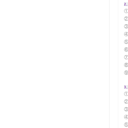
2
④
3