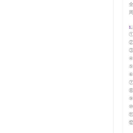
1
②
③
④
⑤
⑧
⑩