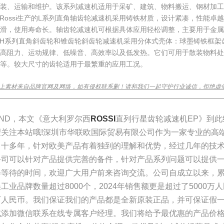
安装、运输和维护。该系列减速机适用于采矿、建筑、物料搬运、钢材加工
Rossi生产的L系列直角轴齿轮减速机采用铸铁材质，设计紧凑，性能卓
滑，使用寿命长。轴齿轮减速机可根据具体应用轻松调整，主要用于金属
H系列直角斜齿轮和锥齿轮斜齿轮减速机采用分体式壳体：球墨铸铁框架
现高阻力、运动规律、低噪音、高效率以及低发热。它们可用于散装物料处
等。较大尺寸的齿轮适用于最繁重的应用工况。
上素材来自品牌官网及网络，如有侵权联系删！请和我们一起守护行业诚信，拒绝虚
________________________________________________________________
END，本文《意大利罗尔西
ROSSI
直列行星齿轮减速机EP》到
望关注本站哦!深圳市华联欧国际贸易有限公司作为一家专业的高
了十多年，针对欧美产品有着独到的理解和优势，经过几年的技
公司可以针对产品提供完善的备件，针对产品系列问题可以提供
修等待的时间，欢迎广大用户前来咨询交流。公司自成立以来，累计
美工业品牌数量超过8000个，2024年销售额更是超过了5000
万人民币。我们保证我们的产品都是全新原装正品，并可保证假
或添加微信联系在线专属客户经理。我们将给予最优惠的产品价