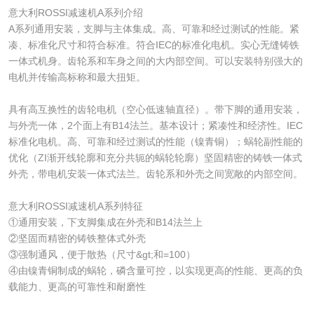
意大利ROSSI减速机A系列介绍
A系列通用安装，支脚与主体集成。高、可靠和经过测试的性能。紧
凑、标准化尺寸和符合标准。符合IEC的标准化电机。实心无缝铸铁
一体式机身。齿轮系和车身之间的大内部空间。可以安装特别强大的
电机并传输高标称和最大扭矩。
具有高互换性的齿轮电机（空心低速轴直径）。带下脚的通用安装，
与外壳一体，2个面上有B14法兰。基本设计；紧凑性和经济性。IEC
标准化电机。高、可靠和经过测试的性能（镍青铜）；蜗轮副性能的
优化（ZI渐开线轮廓和充分共轭的蜗轮轮廓）坚固精密的铸铁一体式
外壳，带电机安装一体式法兰。齿轮系和外壳之间宽敞的内部空间。
意大利ROSSI减速机A系列特征
①通用安装，下支脚集成在外壳和B14法兰上
②坚固而精密的铸铁整体式外壳
③强制通风，便于散热（尺寸&gt;和=100）
④由镍青铜制成的蜗轮，磷含量可控，以实现更高的性能、更高的负
载能力、更高的可靠性和耐磨性