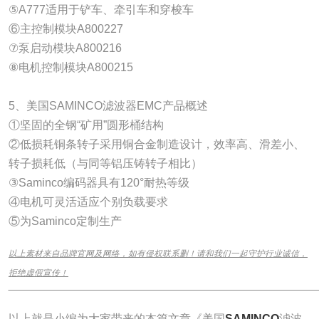
⑤A777适用于铲车、牵引车和穿梭车
⑥主控制模块A800227
⑦泵启动模块A800216
⑧电机控制模块A800215
5、美国SAMINCO滤波器EMC产品概述
①坚固的全钢“矿用”圆形桶结构
②低损耗铜条转子采用铜合金制造设计，效率高、滑差小、
转子损耗低（与同等铝压铸转子相比）
③Saminco编码器具有120°耐热等级
④电机可灵活适应个别负载要求
⑤为Saminco定制生产
以上素材来自品牌官网及网络，如有侵权联系删！请和我们一起守护行业诚信，
拒绝虚假宣传！
______________________________________________________________
以上就是小编为大家带来的本篇文章《美国
SAMINCO
滤波