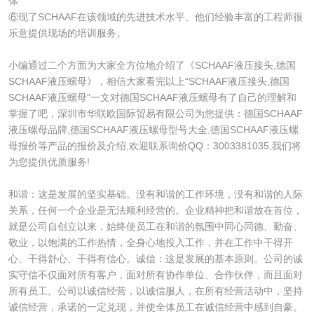
体
⑥现了SCHAAF在该领域的先进技术水平。他们经验丰富的工程师很
乐意提供现场的培训服务。
小编通过二个方面为大家全方位地介绍了《SCHAAF液压接头,德国
SCHAAF液压螺母》，相信大家看完以上“SCHAAF液压接头,德国
SCHAAF液压螺母”一文对德国SCHAAF液压螺母有了自己的理解和
掌握了吧，深圳市华联欧国际贸易有限公司为您提供：德国SCHAAF
液压螺母品牌,德国SCHAAF液压螺母型号大全,德国SCHAAF液压螺
母报价等产品的报价及介绍,欢迎联系询价QQ：3003381035,我们将
为您提供优质服务!
和谐：这是发展的坚实基础。没有和谐的工作环境，没有和谐的人际
关系，任何一个企业是无法顺利经营的。企业精神把和谐放在首位，
就是公司自创立以来，始终使员工在和谐的氛围中同心同德、勤奋、
敬业，以饱满的工作热情，全身心地投入工作，并在工作中干得开
心、干得舒心、干得有信心。诚信：这是发展的基本原则。公司的诚
实守信不仅面对所有客户，面对所有协作单位、合作伙伴，而且面对
所有员工。公司以诚信经营，以诚信服人，在所有经营活动中，坚持
诚信经营，承诺的一定兑现，并使全体员工在诚信经营中感到自豪。