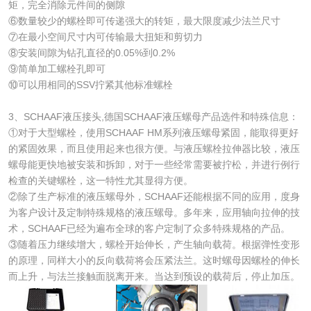
矩，完全消除元件间的侧隙
⑥数量较少的螺栓即可传递强大的转矩，最大限度减少法兰尺寸
⑦在最小空间尺寸内可传输最大扭矩和剪切力
⑧安装间隙为钻孔直径的0.05%到0.2%
⑨简单加工螺栓孔即可
⑩可以用相同的SSV拧紧其他标准螺栓
3、SCHAAF液压接头,德国SCHAAF液压螺母产品选件和特殊信息：
①对于大型螺栓，使用SCHAAF HM系列液压螺母紧固，能取得更好
的紧固效果，而且使用起来也很方便。与液压螺栓拉伸器比较，液压
螺母能更快地被安装和拆卸，对于一些经常需要被拧松，并进行例行
检查的关键螺栓，这一特性尤其显得方便。
②除了生产标准的液压螺母外，SCHAAF还能根据不同的应用，度身
为客户设计及定制特殊规格的液压螺母。多年来，应用轴向拉伸的技
术，SCHAAF已经为遍布全球的客户定制了众多特殊规格的产品。
③随着压力继续增大，螺栓开始伸长，产生轴向载荷。根据弹性变形
的原理，同样大小的反向载荷将会压紧法兰。这时螺母因螺栓的伸长
而上升，与法兰接触面脱离开来。当达到预设的载荷后，停止加压。