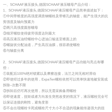
一、SCHAAF液压接头,德国SCHAAF液压螺母产品介绍：
1、SCHAAF液压接头,德国SCHAAF液压螺母产品简单描述如下：
①中间带锥度的高强度调质钢螺栓及带锥孔的轴套，能产生强大的抗
剪强度及轴向预紧力
②两只高强度圆形螺母
③细牙螺纹使得疲劳强度达到最大
④高压液压油经螺栓中心进油口输送至锥面上的
⑤螺旋状分配油道，产生高压油膜，很容易使螺栓
⑥与轴套分离
2、SCHAAF液压接头,德国SCHAAF液压螺母产品功能与亮点有哪
些：
①装配后100%绝对锁紧以及摩擦连接，法兰之间无相对滑动
②即使经过多年的使用，ExpaTen螺栓依然可以简单快速地被安装或
拆除–次数不限
③拆卸后仍可再次使用，所以无需采购备用螺栓
④即使速度，扭矩或者方向发生突然改变的情况下，液压螺栓完全可
以保证连接的刚性，避免变形
⑤不会出现螺栓卡死或螺栓尺寸大小不合适的现象能传递强大的扭