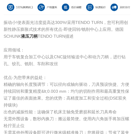
振动小!使表面光洁度提高达300%!采用TENDO TURN，您可利用创
新性静压膨胀式技术的所有优点-即使回转/铣削中心上应用。德国
SCHUNK
液压刀柄
TENDO TURN描述
应用领域：
用于车铣复合加工中心以及CNC旋转输送中心和动力刀柄，进行钻
孔、铰孔、铣削、车削和攻丝
优点-为您带来的益处：
精确的轴向长度预调节：可以径向或轴向驱动，刀具预设快捷、方便
持续回转和重复精度&lt;0.003 mm：均匀的切削作用和最高重复性保
证了最佳的表面效果。您的优势：高精度加工和安全过程(DSE双夹
持镶块)
出色的减振性能：这确保了机床主轴免受磨损和延长刀具寿命
无需外围设备，数秒内换刀：搬运最简便。使用内六角扳手将加压螺
栓拧至止位
无需其他外围设备即可进行微米级精准换刀：您将获益：节省了装夹