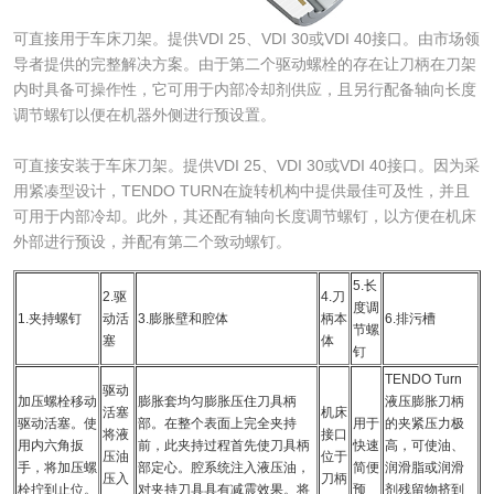
可直接用于车床刀架。提供VDI 25、VDI 30或VDI 40接口。由市场领
导者提供的完整解决方案。由于第二个驱动螺栓的存在让刀柄在刀架
内时具备可操作性，它可用于内部冷却剂供应，且另行配备轴向长度
调节螺钉以便在机器外侧进行预设置。
可直接安装于车床刀架。提供VDI 25、VDI 30或VDI 40接口。因为采
用紧凑型设计，TENDO TURN在旋转机构中提供最佳可及性，并且
可用于内部冷却。此外，其还配有轴向长度调节螺钉，以方便在机床
外部进行预设，并配有第二个致动螺钉。
5.长
2.驱
4.刀
度调
1.夹持螺钉
动活
3.膨胀壁和腔体
柄本
6.排污槽
节螺
塞
体
钉
TENDO Turn
驱动
加压螺栓移动
膨胀套均匀膨胀压住刀具柄
液压膨胀刀柄
活塞
机床
驱动活塞。使
部。在整个表面上完全夹持
用于
的夹紧压力极
将液
接口
用内六角扳
前，此夹持过程首先使刀具柄
快速
高，可使油、
压油
位于
手，将加压螺
部定心。腔系统注入液压油，
简便
润滑脂或润滑
压入
刀柄
栓拧到止位。
对夹持刀具具有减震效果。将
预
剂残留物挤到