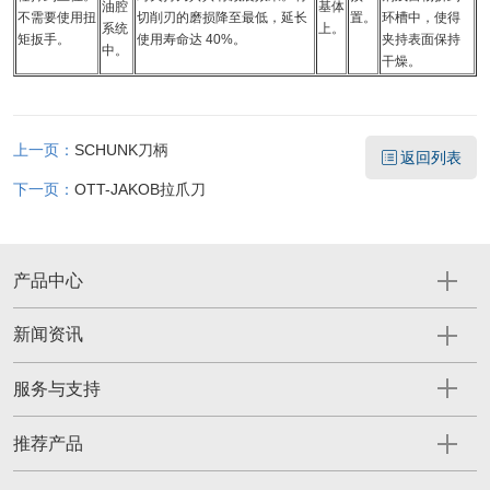
油腔
基体
不需要使用扭
切削刃的磨损降至最低，延长
置。
环槽中，使得
系统
上。
矩扳手。
使用寿命达 40%。
夹持表面保持
中。
干燥。
上一页：
SCHUNK刀柄
返回列表
下一页：
OTT-JAKOB拉爪刀
产品中心
新闻资讯
服务与支持
推荐产品