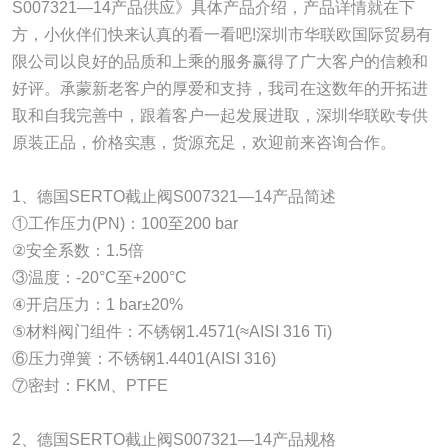
S007321—14产品供应》具体产品介绍，产品详情就在下
方，小伙伴们快来认真的看一看吧!深圳市华联欧国际贸易有
限公司以良好的品质和上乘的服务赢得了广大客户的信赖和
好评。承蒙新老客户的厚爱和支持，我司在这数年的开拓进
取和自我完善中，跟着客户一起发展进取，深圳华联欧专供
原装正品，价格实惠，货源充足，欢迎前来咨询合作。
1、德国SERTO截止阀S007321—14产品简述
①工作压力(PN)：100至200 bar
②安全系数：1.5倍
③温度：-20°C至+200°C
④开启压力：1 bar±20%
⑤材料阀门组件：不锈钢1.4571(≈AISI 316 Ti)
⑥压力弹簧：不锈钢1.4401(AISI 316)
⑦密封：FKM、PTFE
2、德国SERTO截止阀S007321—14产品规格