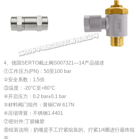
4、德国SERTO截止阀S007321—14产品描述
①工作压力(PN)：50至100 bar
②安全系数：1.5倍
③温度：-20°C至+80°C
④开启压力：0.2 bar±0.1 bar
⑤材料阀门组件：黄铜CW 617N
⑥压缩弹簧：不锈钢1.4401
⑦密封件:丁腈橡胶
⑧组装说明：奶嘴是手工拧紧组装的。拧紧1/4圈进行最终组
装