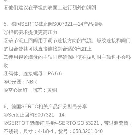
⑨他们建议在平坦的表面上进行额外的润滑
5、德国SERTO截止阀S007321—14产品摘要
①根据要求提供更高压力
②该节流止回阀用于调节连接方向的气流。螺纹连接和阀门
的组合使其可以直接连接到合适的气缸上
③使用锁紧螺母的主轴固定确保即使在振动时主轴也不会移
动
④阀体、连接螺母：PA 6.6
⑤O形圈：NBR
⑥空心螺钉，阀芯：黄铜
6、德国SERTO相关产品部分型号分享
①Serto止回阀S007321—14
②SERTO T型螺钉连接件SERTO SO 53221，带过渡套筒，
不锈钢，尺寸：4-1/8-4，货号：058.3201.040