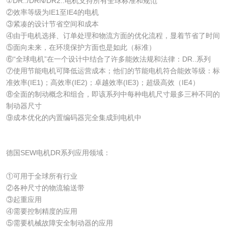
①DR../DRN/DR2..电机支持所有全球标准和规范
②效率等级为IE1至IE4的电机
③紧凑的设计节省空间和成本
④由于电机选择、订单处理和物流方面的优化流程，显着节省了时间
⑤面向未来，在环境保护方面也是如此（标准）
⑥“全球电机”在一个设计中结合了许多能效法规和法律：DR..系列
⑦使用节能电机可降低运营成本；他们的节能电机符合能效等级：标
准效率(IE1)；高效率(IE2)；卓越效率(IE3)；超级高效（IE4）
⑧全面的制动概念和组合，即该系列中每种电机尺寸最多三种不同的
制动器尺寸
⑨成本优化的内置编码器完全集成到电机中
德国SEW电机DR系列应用领域：
①可用于全球所有行业
②各种尺寸的物流输送带
③起重应用
④需要控制精度的应用
⑤需要机械故障安全制动器的应用