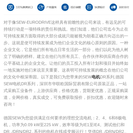
对于像SEW-EURODRIVE这样具有前瞻性的公司来说，有远见的可
持续行动是一项特殊的责任和挑战。他们知道，他们公司迄今为止在
可持续发展方面取得的大部分成就只能被视为朝着正确方向迈出的一
步。这就是使可持续发展成为他们企业文化的核心原则的原因。一种
企业文化，它是他们所有地点日常生活的一部分，他们以此为他人树
立了明确的榜样。建立在他们与所有员工、合作伙伴和供应商合作的
公平基础上的企业文化。让他们的员工投入所有计划和项目并始终如
一地实施对他们来说至关重要。这表明可持续发展的概念在他们公司
的文化中根深蒂固。以下是我们为您带来的SEW
电机
DR系列,德国
SEW电机DR系列，深圳市华联欧国际贸易有限公司原装正品，一站
式采购工业备件，上游供应商，价格优惠，货期更优惠，正规采购渠
道，全网价格，真实成交，可免费获取报价，折扣优惠，欢迎随时来
咨询！
德国SEW为您提供满足任何要求的理想交流电机：2、4、6和8极电
机，功率为0.09 kW至225 kW，效率等级为IE1至IE4。测试他们和
DR../DRN/DR2..系列的电机在线或变频运行！凭借DR../DRN/DR2..