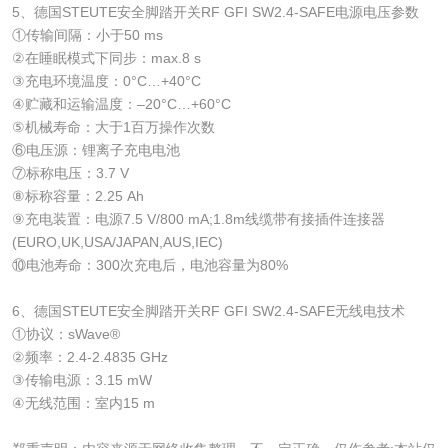
5、德国STEUTE安全脚踏开关RF GFI SW2.4-SAFE电源电压参数
①传输间隔：小于50 ms
②在睡眠模式下同步：max.8 s
③充电环境温度：0°C…+40°C
④贮藏和运输温度：–20°C…+60°C
⑤机械寿命：大于1百万操作次数
⑥电压源：锂离子充电电池
⑦标称电压：3.7 V
⑧标称容量：2.25 Ah
⑨充电装置：电源7.5 V/800 mA;1.8m线缆带有接插件连接器
(EURO,UK,USA/JAPAN,AUS,IEC)
⑩电池寿命：300次充电后，电池容量为80%
6、德国STEUTE安全脚踏开关RF GFI SW2.4-SAFE无线电技术
①协议：sWave®
②频率：2.4-2.4835 GHz
③传输电源：3.15 mW
④无线范围：室内15 m