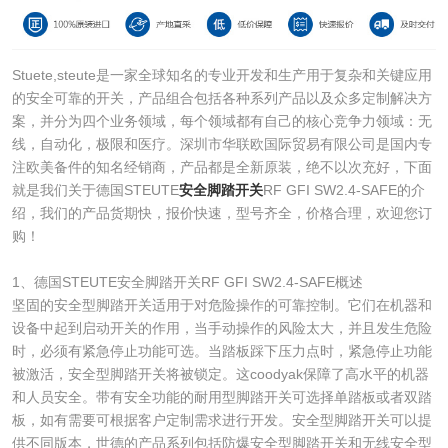
Stuete,steute是一家全球知名的专业开发和生产用于复杂和关键应用
的安全可靠的开关，产品组合包括各种系列产品以及众多定制解决方
案，并分为四个业务领域，每个领域都有自己的核心竞争力领域：无
线，自动化，极限和医疗。深圳市华联欧国际贸易有限公司是国内专
注欧美备件的知名经销商，产品都是全新原装，绝不以次充好，下面
就是我们关于德国STEUTE
安全脚踏开关
RF GFI SW2.4-SAFE的介
绍，我们的产品货期快，报价快速，型号齐全，价格合理，欢迎您订
购！
1、德国STEUTE安全脚踏开关RF GFI SW2.4-SAFE概述
坚固的安全型脚踏开关适用于对危险操作的可靠控制。它们在机器和
设备中起到启动开关的作用，当手动操作的风险太大，并且发生危险
时，必须有紧急停止功能可选。当踏板踩下压力点时，紧急停止功能
被激活，安全型脚踏开关将被锁定。这coodyak保障了高水平的机器
和人员安全。带有安全功能的耐用型脚踏开关可选择单踏板或者双踏
板，如有需要可根据客户定制需求进行开发。安全型脚踏开关可以提
供不同版本，世德的产品系列包括防爆安全型脚踏开关和无线安全型