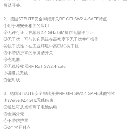
脚踏开关。
2、德国STEUTE安全脚踏开关RF GFI SW2.4-SAFE特点
①用于与安全相关的应用
②无许可证：在频段2.4 GHz ISM操作无需许可证
③无干扰：可与其它系统在高密度下无干扰并行操作
④抗干扰性：在工业环境中高EMC抗干扰
⑤不带防护罩的单脚踏开关
⑥充电器
⑦无线接收器RF RxT SW2.4-safe
⑧磁吸式天线
⑨配对线
3、德国STEUTE安全脚踏开关RF GFI SW2.4-SAFE其他特性
①sWave®2.4GHz无线结束
②通过可从点锂离子电池供电
③金属外壳
④不带防护罩
⑤2个常开触点