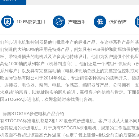
他们的步进电机和控制器是他们批量生产的标准产品。在这些系列产品的基
们制造的大约50%的应用是特殊产品，例如具有IP68保护和防腐蚀保护
盖板、带特殊插头的电机以及许多其他特殊设计。他们为客户提供个性化应
高达1000轴的系列客户（机器制造商）。他们还是一个纯组件供应商（
的系列客户）以及具有完整驱动轴（电机和现场总线上的完整定位控制或可
欧国际贸易有限公司于2014年创立，专业销售各种高端的拨码开关、指
、连接器、电位器、泵阀、电机、传感器、编码器等产品。公司拥有一支
求卓越”的宗旨，以稳健踏实的脚步前进，赢得客户的信赖与肯定。下面是
国STOGRA步进电机，欢迎您随时来找我们咨询。
、德国STOGRA步进电机产品介绍
有STÖGRA标准电机都是2相1.8°混合式步进电机。客户可以从大量
合其应用的步进电机。对于所有STÖGRA标准电机，规定的工作温度范围为-3
机表面不得超过该最高允许温度（在定子管上测量-接线盒前面的后部区