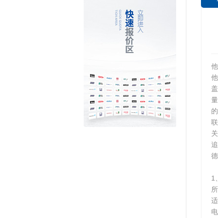
他
量
联
关
追
德
1
所
适
电