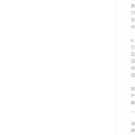
真
Z
在
水
6
①
②
③
④
⑤
郑
释
_
​
捍