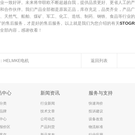
企业一致好评。未来将华联欧不断超越自我，提供品质更好、更省人工的产
户和合作伙伴。我们产品全部都是原装正品，库存充足，品类齐全，产品广
、天然气、船舶、煤矿、军工、化工、造纸、制药、钢铁、食品等行业的
”的售后服务，才是好的售后服务。以上就是我们为您介绍的有关
STOGR
全部内容，感谢收看！
：
HELMKE电机
返回列表
品中心
新闻资讯
服务与支持
分类
行业新闻
快速询价
品牌
技术文章
投诉建议
中心
公司动态
设备改造
报价区
产品到货
物流标准
库存
新品发布
行业应用