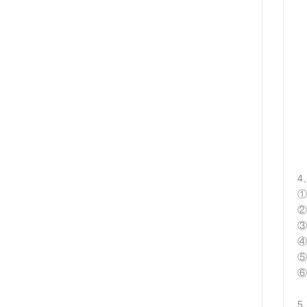
4
①
②
③
④
⑤
⑥
5