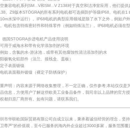
空兼容电机系列SM...V和SM...V Z138对于真空和洁净室应用，他们提供真空
138。Z9版本STÖGRA的所有系列电机都可选择防护等级IP68。电机在1
10m水深中运行）。IP68电机的典型应用领域是除了水下之外，例如户
。电机包含特殊密封件和特殊零件（例如特殊法兰）。IP68电机必须在
、德国STOGRA步进电机产品使用说明
可用于咸海水和带有化学添加剂的环境
例如，含氯的水-游泳池，或带有其他腐蚀性清洁添加剂的水
阳极氧化铝部件（法兰、接线盒、盖板）
定子表面镀镍
电机表面额外镀镍（裸定子防锈保护）
重声明：内容来源于网络收集整理，不一定正确，仅作参考;本站仅仅是
产品信息，方便用户了解这些欧美工业备品备件，我司非以上品牌的官方授
权都归原厂商所有。如有问题，请联系我们。
________________________________________________________
深圳市华联欧国际贸易有限公司自成立以来，秉承着诚信经营的理念，坚持
卫尊严"的价值观，至今已服务的海内外企业超过3000多家，服务范围覆