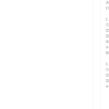
决
们
2
①
②
③
④
⑤
⑥
3
①
②
③
④