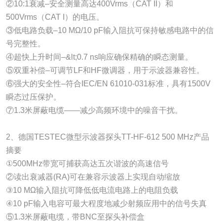
②10:1衰减–安全测量高达400Vrms（CAT II）和
500Vrms（CAT I）的电压。
③低电路负载–10 MΩ/10 pF输入阻抗可保持敏感电路中的信
号完整性。
④超快上升时间–&lt;0.7 ns响应确保精确的瞬态测量。
⑤双重补偿–可调节LF和HF微调器，用于示波器兼容性。
⑥强大的安全性–符合IEC/EN 61010-031标准，具有1500V
瞬态过压保护。
⑦1.3米屏蔽电缆——减少高频环境中的噪音干扰。
2、德国TESTEC微型示波器探头TT-HF-612 500 MHz产品
摘要
①500MHz带宽可捕获高达五次谐波的高速信号
②读出衰减器(RA)可在兼容示波器上实现自动缩放
③10 MΩ输入阻抗可降低低电流电路上的电阻负载
④10 pF输入电容可最大程度地减少射频应用中的信号失真
⑤1.3米屏蔽电缆，带BNC至探头补偿盒