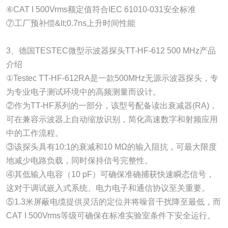
⑥CAT I 500Vrms额定值符合IEC 61010-031安全标准
⑦工厂预补偿&lt;0.7ns上升时间性能
3、德国TESTEC微型示波器探头TT-HF-612 500 MHz产品
介绍
①Testec TT-HF-612RA是一款500MHz无源示波器探头，专
为专业电子测试环境中的高频测量而设计。
②作为TT-HF系列的一部分，该型号配备读出衰减器(RA)，
可在兼容示波器上自动缩放识别，简化高速数字和射频应用
中的工作流程。
③该探头具有10:1的衰减和10 MΩ的输入阻抗，可最大限度
地减少电路负载，同时保持信号完整性。
④其低输入电容（10 pF）可确保准确捕获快速瞬态信号，
这对于调试嵌入式系统、电力电子和通信协议至关重要。
⑤1.3米屏蔽电缆提供灵活的定位并将噪音干扰降至最低，而
CAT I 500Vrms等级可确保在标准实验室条件下安全运行。