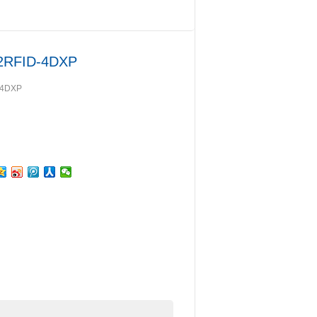
设备
>
其他
> TURCK模块TBEN-S2-2RFID-4DXP
RFID-4DXP
4DXP