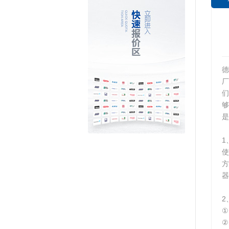
德
是
1
使
方
器
2
①
②