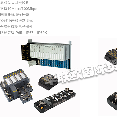
集成以太网交换机
支持10Mbps/100Mbps
玻璃纤维增强外壳
经过冲击和振动测试
⑦全灌封模块电子器件
防护等级IP65、IP67、IP69K