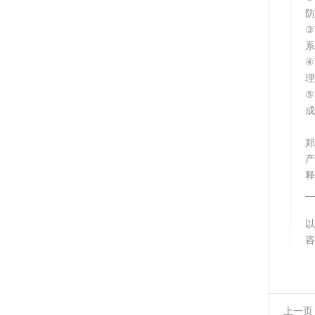
防
③
系
④
理
⑤
成
郑
释
_
以
咨
上一页