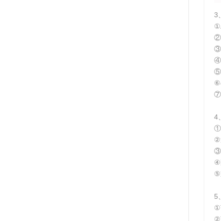
3
①
②
③
④
⑤
⑥
⑦
4
①
②
③
④
⑤
5
①
②