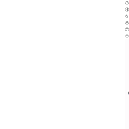
③
④
⑤
⑥
​
⑧