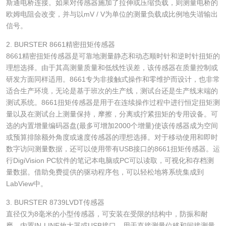
斯通电桥连接。如果对传感器施加了拉伸或压缩负载，则测量电桥的
欧姆电阻会改变，并与以mV / V为单位的测量负载成比例地失谐输出
信号。
2. BURSTER 8661精密扭矩传感器
8661精密扭矩传感器是可靠地测量静态和动态顺时针和逆时针扭矩的
理想选择。由于其高测量质量和低线性误差，该传感器在质量控制或
研发方面同样适用。8661专为非接触式操作和零维护而设计，也非常
适合生产环境，无论是基于班次的生产线，测试台还是生产线末端的
测试系统。8661扭矩传感器是用于在连续操作过程中进行恒定扭矩测
量以及在测试台上测量保持，摩擦，分离或拧紧扭矩的专用设备。可
选的内置增量编码器盘(最多可增加2000个增量)使该传感器成为空间
或预算排除额外角度或速度传感器的理想选择。对于移动使用和即时
数字访问测量数据，还可以使用带有USB接口的8661扭矩传感器。运
行DigiVision PC软件的笔记本电脑或PC可以读取，可视化和存档测
量数据。借助免费提供的驱动程序包，可以轻松地将系统集成到
LabView中。
3. BURSTER 8739LVDT传感器
直径仅为8毫米的小型传感器，可安装在受限的结构中，防振和耐
磨，内置IN-LINE放大器或USB接口，用于直接测量位移和间接测量