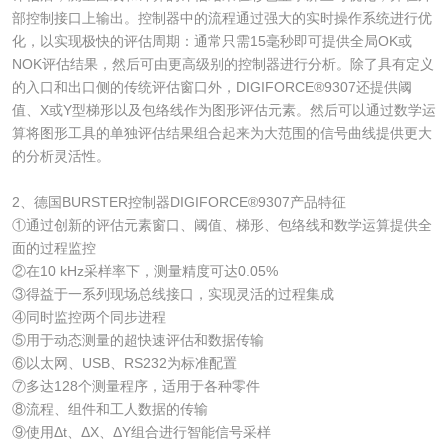
部控制接口上输出。控制器中的流程通过强大的实时操作系统进行优
化，以实现极快的评估周期：通常只需15毫秒即可提供全局OK或
NOK评估结果，然后可由更高级别的控制器进行分析。除了具有定义
的入口和出口侧的传统评估窗口外，DIGIFORCE®9307还提供阈
值、X或Y型梯形以及包络线作为图形评估元素。然后可以通过数学运
算将图形工具的单独评估结果组合起来为大范围的信号曲线提供更大
的分析灵活性。
2、德国BURSTER控制器DIGIFORCE®9307产品特征
①通过创新的评估元素窗口、阈值、梯形、包络线和数学运算提供全
面的过程监控
②在10 kHz采样率下，测量精度可达0.05%
③得益于一系列现场总线接口，实现灵活的过程集成
④同时监控两个同步进程
⑤用于动态测量的超快速评估和数据传输
⑥以太网、USB、RS232为标准配置
⑦多达128个测量程序，适用于各种零件
⑧流程、组件和工人数据的传输
⑨使用Δt、ΔX、ΔY组合进行智能信号采样