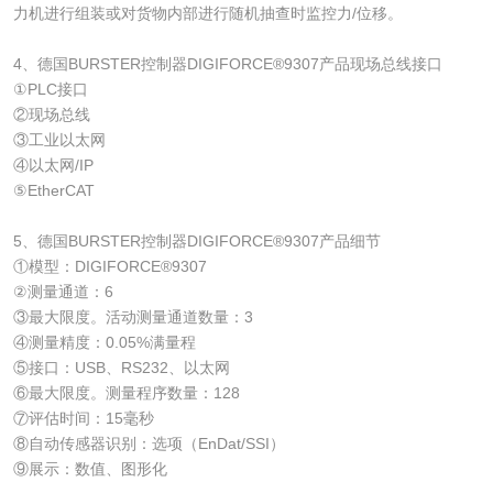
力机进行组装或对货物内部进行随机抽查时监控力/位移。
4、德国BURSTER控制器DIGIFORCE®9307产品现场总线接口
①PLC接口
②现场总线
③工业以太网
④以太网/IP
⑤EtherCAT
5、德国BURSTER控制器DIGIFORCE®9307产品细节
①模型：DIGIFORCE®9307
②测量通道：6
③最大限度。活动测量通道数量：3
④测量精度：0.05%满量程
⑤接口：USB、RS232、以太网
⑥最大限度。测量程序数量：128
⑦评估时间：15毫秒
⑧自动传感器识别：选项（EnDat/SSI）
⑨展示：数值、图形化