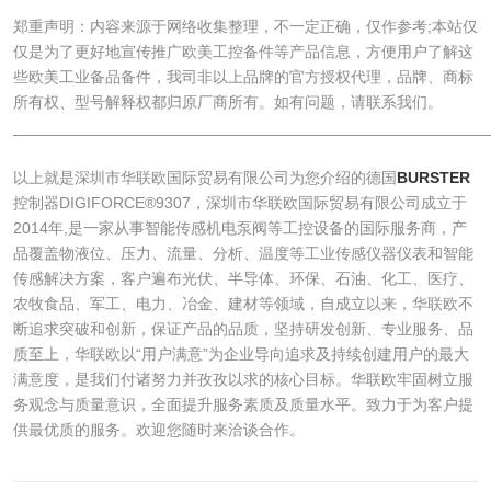
郑重声明：内容来源于网络收集整理，不一定正确，仅作参考;本站仅
仅是为了更好地宣传推广欧美工控备件等产品信息，方便用户了解这
些欧美工业备品备件，我司非以上品牌的官方授权代理，品牌、商标
所有权、型号解释权都归原厂商所有。如有问题，请联系我们。
______________________________________________________
​以上就是深圳市华联欧国际贸易有限公司为您介绍的德国
BURSTER
控制器DIGIFORCE®9307，深圳市华联欧国际贸易有限公司成立于
2014年,是一家从事智能传感机电泵阀等工控设备的国际服务商，产
品覆盖物液位、压力、流量、分析、温度等工业传感仪器仪表和智能
传感解决方案，客户遍布光伏、半导体、环保、石油、化工、医疗、
农牧食品、军工、电力、冶金、建材等领域，自成立以来，华联欧不
断追求突破和创新，保证产品的品质，坚持研发创新、专业服务、品
质至上，华联欧以“用户满意”为企业导向追求及持续创建用户的最大
满意度，是我们付诸努力并孜孜以求的核心目标。华联欧牢固树立服
务观念与质量意识，全面提升服务素质及质量水平。致力于为客户提
供最优质的服务。欢迎您随时来洽谈合作。