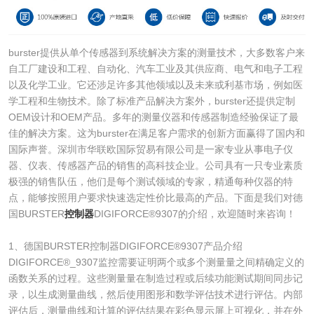
burster提供从单个传感器到系统解决方案的测量技术，大多数客户来
自工厂建设和工程、自动化、汽车工业及其供应商、电气和电子工程
以及化学工业。它还涉足许多其他领域以及未来或利基市场，例如医
学工程和生物技术。除了标准产品解决方案外，burster还提供定制
OEM设计和OEM产品。多年的测量仪器和传感器制造经验保证了最
佳的解决方案。这为burster在满足客户需求的创新方面赢得了国内和
国际声誉。深圳市华联欧国际贸易有限公司是一家专业从事电子仪
器、仪表、传感器产品的销售的高科技企业。公司具有一只专业素质
极强的销售队伍，他们是每个测试领域的专家，精通每种仪器的特
点，能够按照用户要求快速选定性价比最高的产品。下面是我们对德
国BURSTER
控制器
DIGIFORCE®9307的介绍，欢迎随时来咨询！
1、德国BURSTER控制器DIGIFORCE®9307产品介绍
DIGIFORCE®_9307监控需要证明两个或多个测量量之间精确定义的
函数关系的过程。这些测量量在制造过程或后续功能测试期间同步记
录，以生成测量曲线，然后使用图形和数学评估技术进行评估。内部
评估后，测量曲线和计算的评估结果在彩色显示屏上可视化，并在外