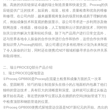
施。高效的供应链保证卓越的瑞士制造质量和快速交货。Proceq的供
应链提供广泛的技术，如采购，组装，校准，质量检查和优良的维修
和修理。在公司内部，越来越重视将复杂的场景转换成易于理解的格
式，例如成像技术和直观的数据显示。该公司寻求进一步利用涉及物
联网连接，传感器，移动设备，人工智能和云计算的新技术，同时特
别关注软件解决方案和轻松升级。除了与产品用户进行日常交流外，
还与世界各地令人振奋的合作伙伴进行合作和协作，这些合作伙伴将
新知识带入Proceq的组织。该公司通过许多有机增长计划为未来制定
了令人振奋的计划，同时还在便携式NDT领域积极寻求合作伙伴关系
和取得增长。
二、瑞士PROCEQ部分产品介绍
1、瑞士PROCEQ探地雷达
①Proceq GP8800是Proceq在混凝土检查和成像方面的又一次革
命。坚固耐用，轻巧的瑞士制造探头在很小的占地面积内包裹了他们
独特的雷达技术，具有巨大的清晰度和深度。这样就可以通过从板边
缘开始在高处，靠近壁的狭窄位置以及在拥挤的空间(例如管道下方)
中检查顶部和钢筋管道的位置。
②Proceq GP8000便携式探地雷达仪器是NDT新纪元的开始。杰出的