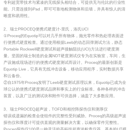
专利超宽带技术与紧凑的无线探头相结合，可提供无与伦比的行业性
能。只需连接到iPad，即可可靠地检测物体和后墙，并具有惊人的清
晰度和易用性。
2、瑞士PROCEQ便携式硬度计-里氏，洛氏UCI
①Proceq的Equotip可以对几乎所有物体，抛光零件和热处理表面进
行便携式硬度检查。通过使用根据Leeb的动态回弹测试方法，静态
Portable Rockwell硬度测试和超声接触阻抗(UCI)方法进行硬度测
量。坚固的瑞士制造的金属NDT硬度测试仪专为在实验室，车间，生
产设施或现场进行的便携式硬度测试而设计。Proceq的最新创新是
Equotip Live，它具有无线冲击设备，移动应用程序，实时数据共享
和云备份。
②自1975年Proceq发明了Leeb硬度测试原理以来，Equotip已成为全
球公认的便携式硬度测试品牌和事实上的行业标准。各种各样的冲击
装置，以及广泛的测试块和附件可供选择，涵盖了大多数应用。
3、瑞士PROCEQ超声波，TOFD和相控阵探伤仪和测厚仪
错误或遗漏的检查会使组件的完整性受到威胁。Proceq的高级超声波
探伤仪和厚度计可提供直观的测量解决方案，以确保零件完整性。
Proceq探伤仪100是一种灵活的高科技超声波检查仪器。基本的UT模