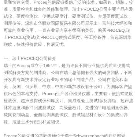
量和快速交货。Proceq的供应链提供广泛的技术，如采购，组装，校
准，质量检查和优良的维修和修理。瑞士PROCEQ公司主要产品有测
试仪、硬度检测仪、便携式硬度计、硬度测试仪、金属硬度测试仪，
测厚仪等。深圳市华联欧国际贸易有限公司展示出丰富的技术经验和
可靠的商业信用，一直在业界内享有很高的美誉。购买
PROCEQ
,瑞
士PROCEQ测试仪,PROCEQ便携式硬度计等工控备件，首选深圳华
联欧，快速报价供应，售后无忧。
一、瑞士PROCEQ公司简介
瑞士的Proceq成立于1954年，是为许多不同行业提供高质量便携式
测试解决方案的制造商。公司在瑞士总部拥有强大的研发团队，不断
开发具有新技术并设定行业标准的瑞士制造产品。公司在北美和南
美，英国，俄罗斯，中东，中国和新加坡设有子公司，为国际客户提
供出色的本地支持。Proceq生产各种检测仪器，主要有：便携式硬度
检测仪、超声波探伤仪和厚度计、集成混凝土测试锤/反弹锤、超声波
脉冲速度和脉冲回波测试仪、高级盖板计、先进的半电池测量仪器、
碳陶瓷制动盘、全自动剥离测试仪、测试辊型材而设计的集成回弹
锤、混凝土水分识别和监测仪。
Proceq的最先进的基础设施位于瑞士Schwerzenbach的新总部设