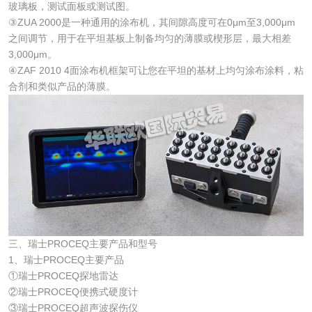
玻璃板，测试面板或测试图。
③ZUA 2000是一种通用的涂布机，其间隙高度可在0μm至3,000μm
之间调节，用于在平坦基板上制备均匀的薄膜或楔形层，最大相差
3,000μm。
④ZAF 2010 4面涂布机框架可让您在平坦的基材上均匀涂布涂料，粘
合剂和类似产品的薄膜。
三、瑞士PROCEQ主要产品和型号
1、瑞士PROCEQ主要产品
①瑞士PROCEQ探地雷达
②瑞士PROCEQ便携式硬度计
③瑞士PROCEQ超声波探伤仪