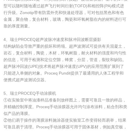
型可以随时随地通过超声飞行时间衍射(TOFD)和相控阵(PA)模式进
行升级。Zonotip带有防震外壳和快速处理器，可对包括黑色和有色
金属，聚合物，复合材料，玻璃，陶瓷和环氧树脂在内的材料进行可
靠的厚度测量。
4、瑞士PROCEQ超声波脉冲速度和脉冲回波断层摄影
结构缺陷会导致严重的损坏和坍塌。超声波测试可提供有关混凝土，
岩石，复合材料，陶瓷，木材，环氧树脂，耐火材料的强度和均匀性
的信息，可用于检测和定位空隙，蜂窝，分层，管道，裂纹和缺陷。
超声脉冲回波(UPE)技术将超声脉冲速度(UPV)的应用范围扩展到了
只能进入单侧的对象。Proceq Pundit提供了最通用的人体工程学和
便携式超声波测试仪器。
5、瑞士PROCEQ手动涂膜机
①在实验室中将油漆样品准备到放样图上，需要可靠且一致的样品，
并精确控制厚度。Proceq手动涂膜器允许均匀涂布涂料，粘合剂和类
似产品的薄膜。
②他们易于操作的薄膜涂料施涂器使实验室工作变得轻而易举，结果
可靠且易于清理。Proceq手动涂膜器可用于固体基材，例如真空板，