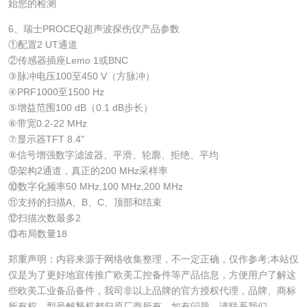
始您的检测
6、瑞士PROCEQ超声波探伤仪产品参数
①配置2 UT通道
②传感器插座Lemo 1或BNC
③脉冲电压100至450 V（方脉冲）
④PRF1000至1500 Hz
⑤增益范围100 dB（0.1 dB步长）
⑥带宽0.2-22 MHz
⑦显示器TFT 8.4"
⑧信号增强数字滤波器、平滑、轮廓、拒绝、平均
⑨架构2通道，真正的200 MHz采样率
⑩数字化频率50 MHz,100 MHz,200 MHz
⑪支持的扫描A、B、C、顶部和结束
⑫扫描次数最多2
⑬布局数量18
郑重声明：内容来源于网络收集整理，不一定正确，仅作参考;本站仅
仅是为了更好地宣传推广欧美工控备件等产品信息，方便用户了解这
些欧美工业备品备件，我司非以上品牌的官方授权代理，品牌、商标
所有权、型号解释权都归原厂商所有。如有问题，请联系我们。