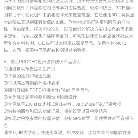
高水平的性能借助相控阵的强大功能，用于传统便携式探伤模块之间
相同的软件工作流程使相控阵学习变得熟悉、轻松和快捷。3D扫描计
划有助于可视化组件中的相控阵光束覆盖范围。它还使用3D工具集显
示缺陷位置以创建有价值的图像。Proceq提供订购定制附件的可能
性，例如探头、楔块和校准块，以便他们的解决方案根据您的需求量
身定制。与轮式探头即插即用兼容，可实现快速高效的腐蚀映射或大
型复合材料检测。C扫描可以以幅度或深度显示。使用合并的C扫
描，在同一视图中显示所有检测通过的数据。
5、瑞士PROCEQ超声波探伤仪产品说明
①通过自动报告提高生产力
②卓越的性能和瑞士品质
③可以满足苛刻的环境和要求
④随时升级到TOFD和相控阵(PA)的简单代码
⑤专为现场超声检测和腐蚀测绘而设计
⑥带宽低至200 kHz以测试衰减材料，加上2轴编码以记录数据
⑦独特的回放和日志功能记录、保护设置以及检测结果
⑧实现对检测参数的按需评估，包括GPS位置、组件照片甚至音频信
息
⑨在1小时内学会，并使用直观、用户友好、功能丰富的智能软件开