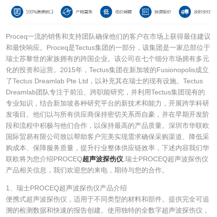
Proceq一流的销售和支持团队确保他们的客户在市场上获得最佳建议
和最快响应。Proceq是Tectus集团的一部分，该集团是一家总部位于
瑞士苏黎世的家族拥有的跨国企业。该公司在七个细分市场拥有多元
化的投资和运营。2015年，Tectus集团在新加坡的Fusionopolis成立
了Tectus Dreamlab Pte Ltd，以补充其在瑞士的现有设施。Tectus
Dreamlab团队专注于前沿、跨职能研究，并利用Tectus集团现有的
专业知识，结合新加坡各种研究平台的新技术和能力，开展跨学科研
发项目。他们以与所有供应商保持密切关系而自豪，并在早期开发阶
段和流程中积极与他们合作，以保持最高的产品质量。深圳市华联欧
国际贸易有限公司致以帮助客户完美实现需求确保采购渠道、降低采
购成本、保障服务质量，提升行业整体供应链效率，下述内容我们华
联欧将为您介绍PROCEQ
超声波探伤仪
,瑞士PROCEQ超声波探伤仪
产品相关信息，我们欢迎您的来电，期待与您的合作。
1、瑞士PROCEQ超声波探伤仪产品介绍
便携式超声波探伤仪，适用于不同类型的材料和部件。提供完全可追
溯的检测数据和快速的报告创建。使用独特的全数字超声波探伤仪，