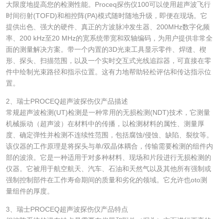
大限度地提高您的检测性能。Proceq探伤仪100可以使用超声波飞行
时间衍射(TOFD)和相控阵(PA)模式随时随地升级，即便在现场。它
提供出色、强大的硬件、真正的方波脉冲发生器、200MHz数字化频
率、200 kHz至20 MHz的宽系统带宽和双轴编码，为用户提供非常全
面的测量解决方案。带一个内置的3D光束工具显示零件、焊缝、楔
形、探头、扫描范围，以及一个实时交互式光线追踪器，可直接在零
件中绘制光束路径和指示位置。这有力地帮助轻松评估和传达指示位
置。
2、瑞士PROCEQ超声波探伤仪产品描述
常规超声波检测(UT)检测是一种常用的无损检测(NDT)技术，它测量
机械振动（超声波）在材料中的传播，以检测材料的属性、测量厚
度、确定弹性并检测不连续性范围，包括腐蚀/侵蚀、缺陷、裂纹等。
该仪器的工作原理是将探头与单/双晶体耦合，传输需要检测的组件内
部的波浪。它是一种适用于对多种材料、现场和片段进行无损检测的
仪器。它被用于航空航天、汽车、石油和天然气以及其他所有强制或
强制控制部件在工作寿命期间的质量和劣化的领域。它允许也oto测
量组件的厚度。
3、瑞士PROCEQ超声波探伤仪产品特点