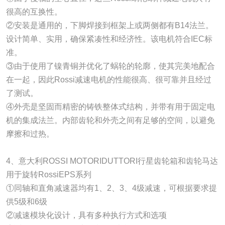
很高的互换性。
②安装是通用的，下脚焊接到框架上或两侧都有B14法兰。
设计简单、实用，确保紧凑性和经济性。该电机符合IEC标
准。
③由于使用了镍青铜并优化了蜗轮的轮廓，使其完美地配合
在一起，因此Rossi减速电机的性能很高、很可靠并且经过
了测试。
④外壳是坚固而精密的铸铁整体式结构，并带有用于固定电
机的集成法兰。内部齿轮和外壳之间有足够的空间，以避免
摩擦和过热。
4、意大利ROSSI MOTORIDUTTORI行星齿轮箱和齿轮马达
用于旋转RossiEPS系列
①同轴和直角减速器均有1、2、3、4级减速，可根据要求提
供5级和6级
②减速模块化设计，具有多种执行方式和选项