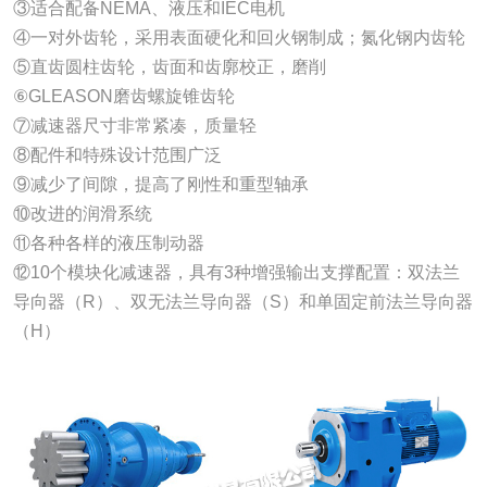
③适合配备NEMA、液压和IEC电机
④一对外齿轮，采用表面硬化和回火钢制成；氮化钢内齿轮
⑤直齿圆柱齿轮，齿面和齿廓校正，磨削
⑥GLEASON磨齿螺旋锥齿轮
⑦减速器尺寸非常紧凑，质量轻
⑧配件和特殊设计范围广泛
⑨减少了间隙，提高了刚性和重型轴承
⑩改进的润滑系统
⑪各种各样的液压制动器
⑫10个模块化减速器，具有3种增强输出支撑配置：双法兰
导向器（R）、双无法兰导向器（S）和单固定前法兰导向器
（H）